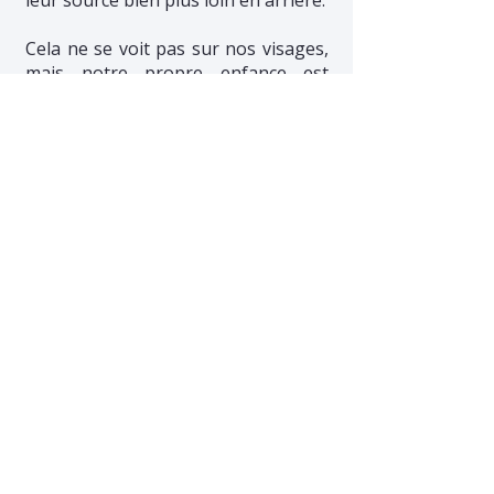
leur source bien plus loin en arrière.
Cela ne se voit pas sur nos visages,
mais notre propre enfance est
souvent encore bien là. Elle s'invite,
discrète et invisible. Dans nos
conversations. Dans nos décisions.
Dans ce qui nous touche ou nous
épuise.
Depuis que j'écris, je me comprends
un peu mieux. Pas totalement, et
pas d'un coup. Mais suffisamment
pour être plus indulgente envers
moi-même.
Pour ne pas m'auto-analyser ou me
culpabiliser dès que quelque chose
réagit en moi.
Et au fond, c'est peut-être déjà
beaucoup.