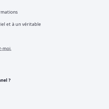
ormations
el et à un véritable
z-moi.
nel ?