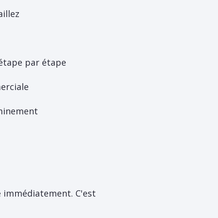
illez
 étape par étape
erciale
eminement
re immédiatement. C'est