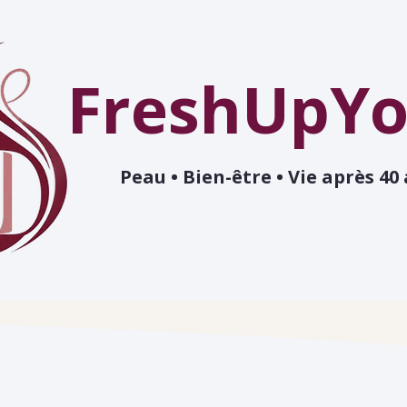
FreshUpYo
Peau • Bien-être • Vie après 40