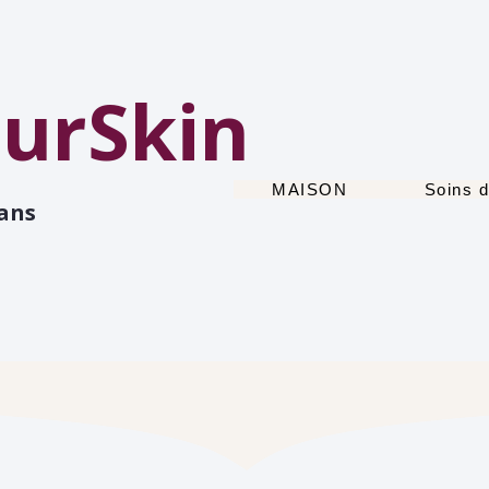
urSkin
MAISON
Soins d
 ans