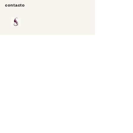
contacto
Buscar
Protección de
datos
imprimir
Asociaciones
RINGANA
Noticias
Vale de 20 €