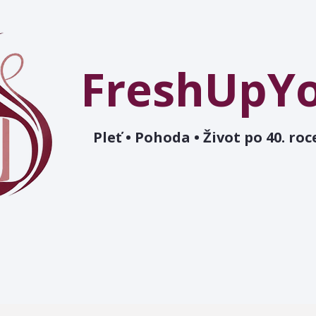
FreshUpY
Pleť • Pohoda • Život po 40. roc