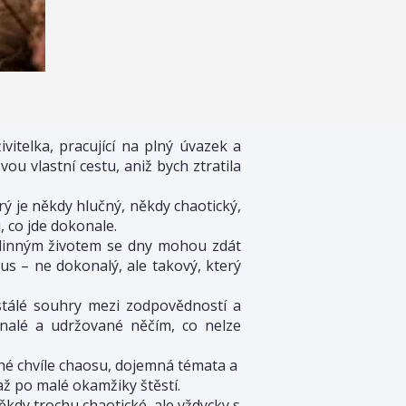
vitelka, pracující na plný úvazek a
u vlastní cestu, aniž bych ztratila
rý je někdy hlučný, někdy chaotický,
, co jde dokonale.
odinným životem se dny mohou zdát
mus – ne dokonalý, ale takový, který
ustálé souhry mezi zodpovědností a
onalé a udržované něčím, co nelze
ché chvíle chaosu, dojemná témata a
 až po malé okamžiky štěstí.
ěkdy trochu chaotické, ale vždycky s