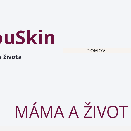
ouSkin
DOMOV
e života
MÁMA A ŽIVOT