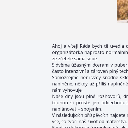
Ahoj a vítej! Ráda bych tě uvedla 
organizátorka naprosto normálního,
ze zřetele sama sebe.
S dvěma úžasnými dcerami v pubertě 
často intenzivní a zároveň plný těch
Samozřejmě není vždy snadné sklo
naplněné, někdy až příliš naplněné,
nám vyhovuje.
Naše dny jsou plné rozhovorů, dro
touhou si prostě jen oddechnout.
naplánovat – spojením.
V následujících příspěvcích najdet
vše, co tvoří náš život od mateřství
Není to dokonale formulované, ale p