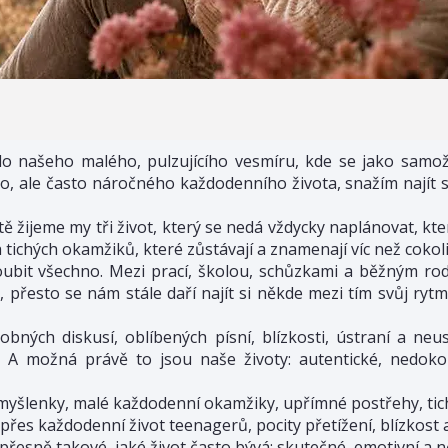
do našeho malého, pulzujícího vesmíru, kde se jako samoži
 ale často náročného každodenního života, snažím najít svo
žijeme my tři život, který se nedá vždycky naplánovat, kte
 tichých okamžiků, které zůstávají a znamenají víc než cokoli
ubit všechno. Mezi prací, školou, schůzkami a běžným r
 přesto se nám stále daří najít si někde mezi tím svůj ryt
bných diskusí, oblíbených písní, blízkosti, ústraní a ne
 A možná právě to jsou naše životy: autentické, nedok
e myšlenky, malé každodenní okamžiky, upřímné postřehy, ti
, přes každodenní život teenagerů, pocity přetížení, blízkost
řesně takové, jaké život často bývá: skutečné, emotivní a n