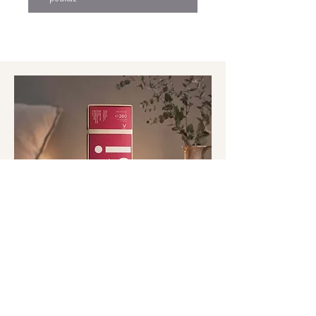
CO JE PRO MĚ DNES
DŮLEŽITÉ