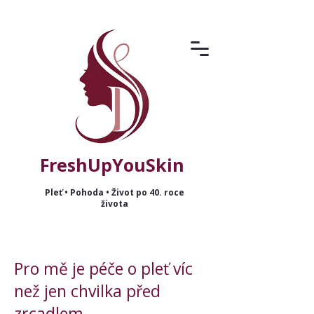
FreshUpYouSkin
Pleť • Pohoda • Život po 40. roce
života
Pro mě je péče o pleť víc
než jen chvilka před
zrcadlem.