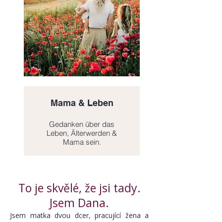
Mama & Leben
Gedanken über das
Leben, Älterwerden &
Mama sein.
→ Entdecken.
Click here
To je skvělé, že jsi tady.
Jsem Dana.
Jsem matka dvou dcer, pracující žena a