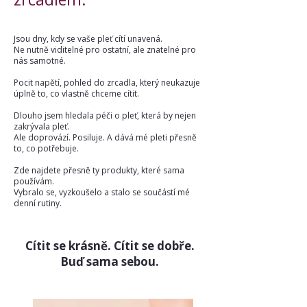
Jsou dny, kdy se vaše pleť cítí unavená.
Ne nutně viditelné pro ostatní, ale znatelné pro
nás samotné.
Pocit napětí, pohled do zrcadla, který neukazuje
úplně to, co vlastně chceme cítit.
Dlouho jsem hledala péči o pleť, která by nejen
zakrývala pleť.
Ale doprovází. Posiluje. A dává mé pleti přesně
to, co potřebuje.
Zde najdete přesně ty produkty, které sama
používám.
Vybralo se, vyzkoušelo a stalo se součástí mé
denní rutiny.
Cítit se krásně. Cítit se dobře.
Buď sama sebou.