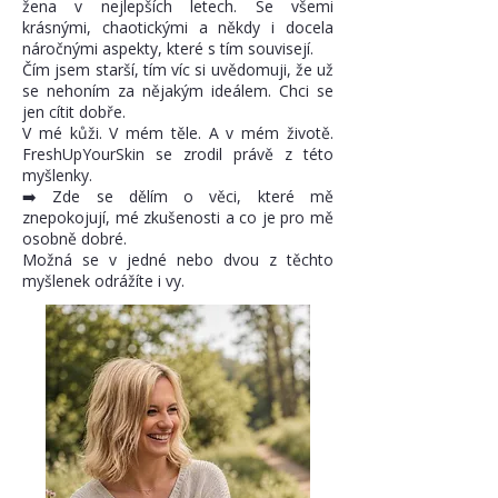
žena v nejlepších letech. Se všemi
krásnými, chaotickými a někdy i docela
náročnými aspekty, které s tím souvisejí.
Čím jsem starší, tím víc si uvědomuji, že už
se nehoním za nějakým ideálem. Chci se
jen cítit dobře.
V mé kůži. V mém těle. A v mém životě.
FreshUpYourSkin se zrodil právě z této
myšlenky.
➡️
Zde se dělím o věci, které mě
znepokojují, mé zkušenosti a co je pro mě
osobně dobré.
Možná se v jedné nebo dvou z těchto
myšlenek odrážíte i vy.