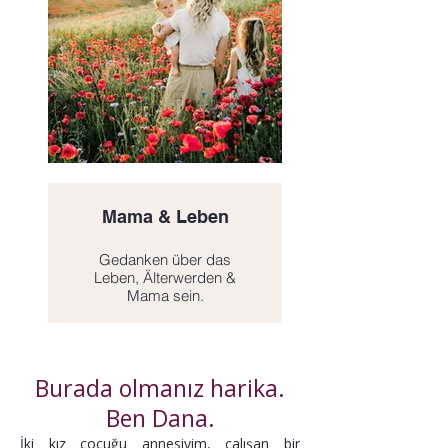
Mama & Leben
Gedanken über das
Leben, Älterwerden &
Mama sein.
→ Entdecken.
Click here
Burada olmanız harika.
Ben Dana.
İki kız çocuğu annesiyim, çalışan bir