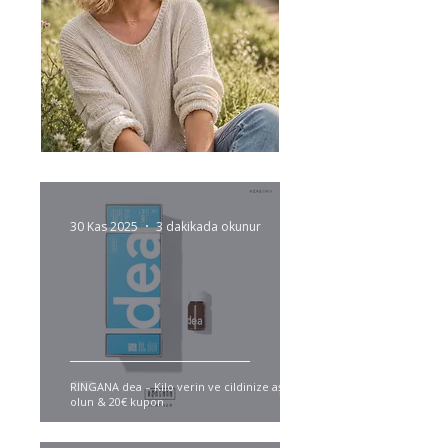
30 Kas 2025
3 dakikada okunur
RINGANA dea – Kilo verin ve cildinize aşık
olun & 20€ kupon