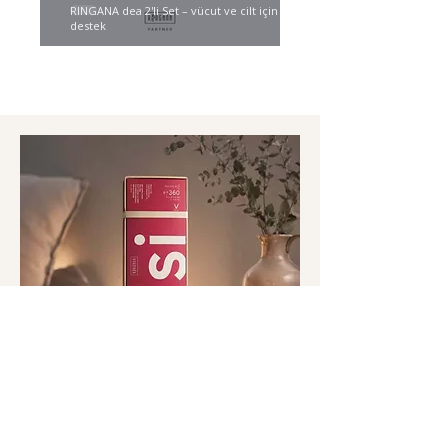
RINGANA dea 2'li Set – vücut ve cilt için nazik
destek
BUGÜN BENİM İÇİN