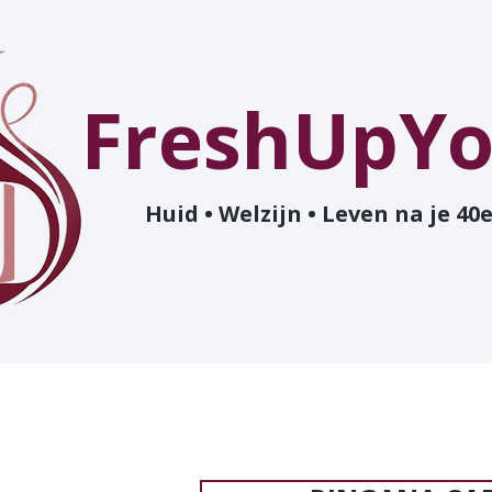
FreshUpYo
Huid • Welzijn • Leven na je 40