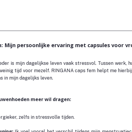
 Mijn persoonlijke ervaring met capsules voor v
der is mijn dagelijkse leven vaak stressvol. Tussen werk, hu
 weinig tijd voor mezelf. RINGANA caps fem helpt me hierbij
 in mijn dagelijks leven.
uwenhoeden meer wil dragen:
rgieker, zelfs in stressvolle tijden.
ning: 
Ik voel vooral het verschil tijdens mijn menstruatiec