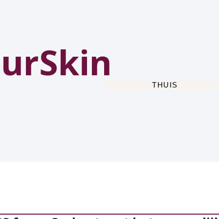
urSkin
THUIS
e