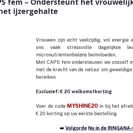
 fem – Ondersteunt het vrouwelijk
het ijzergehalte
Vrouwen zijn echt veelzijdig, vol energie
ons vaak stressvolle dagelijkse l
micronutriëntenbalans beïnvloeden. 
Met CAPS fem ondersteunen we onszelf in 
met de kracht van de natuur om geweldige d
bereiken.
Exclusief: € 20 welkomstkorting  
MYSHINE20
Voer de code 
 in
bij het afre
€ 20 korting op uw eerste bestelling.
➡️ 
Volgorde
Nu in de RINGANA-