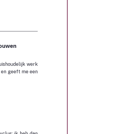
rouwen
ishoudelijk werk 
 en geeft me een 
yclus: ik heb dan 