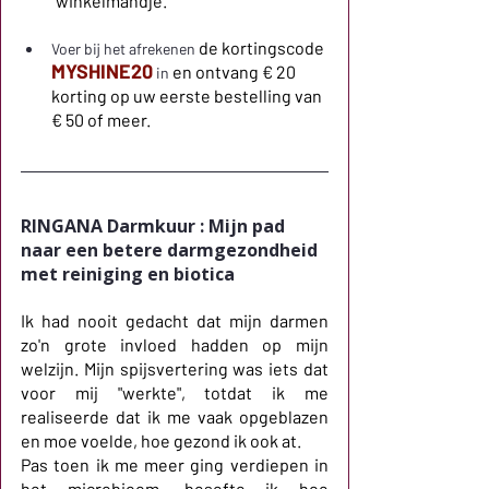
winkelmandje.
de kortingscode
Voer bij het afrekenen 
MYSHINE20
en ontvang € 20 
 in 
korting op uw eerste bestelling van 
€ 50 of meer.
RINGANA Darmkuur : Mijn pad 
naar een betere darmgezondheid 
met reiniging en biotica
Ik had nooit gedacht dat mijn darmen 
zo'n grote invloed hadden op mijn 
welzijn. Mijn spijsvertering was iets dat 
voor mij "werkte", totdat ik me 
realiseerde dat ik me vaak opgeblazen 
en moe voelde, hoe gezond ik ook at.
Pas toen ik me meer ging verdiepen in 
het microbioom, besefte ik hoe 