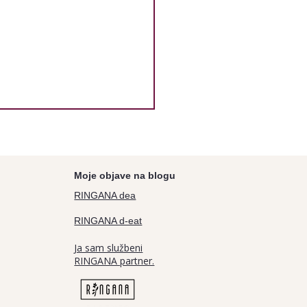
Moje objave na blogu
RINGANA dea
RINGANA d-eat
GANA protect:
Ja sam službeni
stvo i 20€ popusta
RINGANA partner.