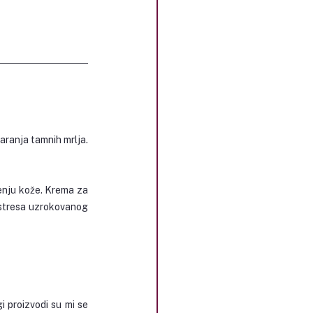
ranja tamnih mrlja. 
enju kože. Krema za 
 stresa uzrokovanog 
 proizvodi su mi se 