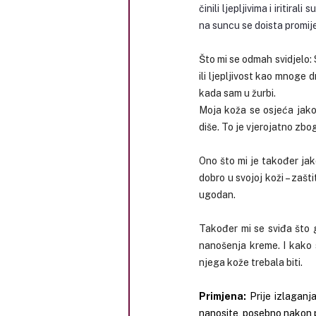
činili ljepljivima i iriti
na suncu se doista promije
Što mi se odmah svidjelo: S
ili ljepljivost kao mnoge
kada sam u žurbi.
Moja koža se osjeća jako 
diše. To je vjerojatno zbo
Ono što mi je također jak
dobro u svojoj koži – zašti
ugodan.
Također mi se sviđa što g
nanošenja kreme. I kako 
njega kože trebala biti.
Primjena:
Prije izlagan
nanosite, posebno nakon pl