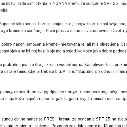
rali su mi kožu. Tada sam otkrila RINGANA kremu za sunčanje SPF 25 i mo
nila.
uper se lako nanosi, brzo se upija i - što je najvažnije - ne ostavlja onaj
 druge kreme za sunčanje. Pravi plus za mene u svakodnevnom životu, p
dobro nakon nanošenja kreme - njegovana je, ali nije slijepljena. Os
g sastojaka na biljnoj bazi, koje moja osjetljiva koža jako dobro podnosi
o praktično jest to što je krema vodootporna. Kad plivam ili se prskam
ta ostaje tamo gdje bi trebala biti. A miris? Suptilno, prirodno i nimalo
a mogu koristiti na svojoj djeci bez brige - nema peckanja očiju, nema
se moja koža osjeća nakon toga? Lagana, svježa, nimalo masna. Upra
ja suncu obilno nanesite FRESH kremu za sunčanje SPF 25 na tijelo
ivanja, znojenja ili sušenja. Pogodno za adolescente od 13 godina i sta