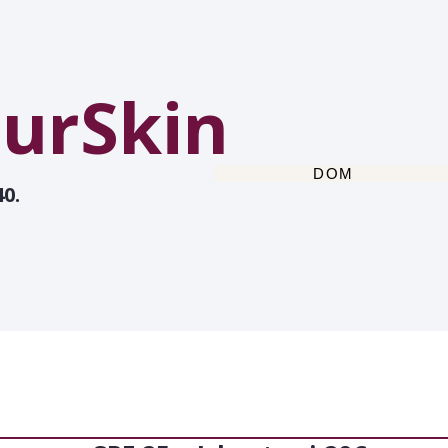
urSkin
DOM
0.