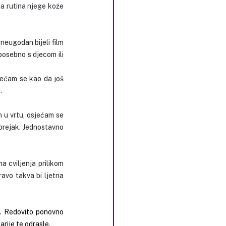
ja rutina njege kože 
 neugodan bijeli film 
osebno s djecom ili 
jećam se kao da još 
.
 u vrtu, osjećam se 
 prejak. Jednostavno 
 cviljenja prilikom 
vo takva bi ljetna 
. Redovito ponovno 
rije te odrasle.