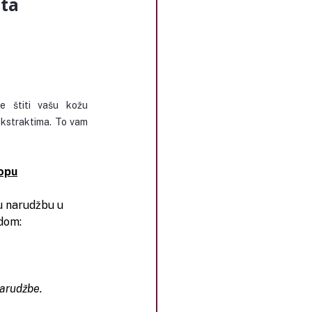
sta
 štiti vašu kožu 
 ekstraktima. To vam 
hopu
u narudžbu u 
dom:
narudžbe.