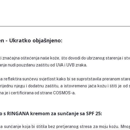
n - Ukratko objašnjeno:
značajna oštećenja naše kože, što dovodi do ubrzanog starenja i stva
e nudi pouzdanu zaštitu od UVA i UVB zraka. 
 reflektira sunčevu svjetlost kako bi se suprotstavila preranom star
ijednu njegu i dodatnu zaštitu, a istovremeno jača kožu i štiti je od
a je i certificirana od strane COSMOS-a.
o s RINGANA kremom za sunčanje sa SPF 25:
 sunčanje koja bi štitila bez pretjeranog stresa za moju kožu. Mnogi