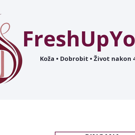
FreshUpYo
Koža • Dobrobit • Život nakon 4