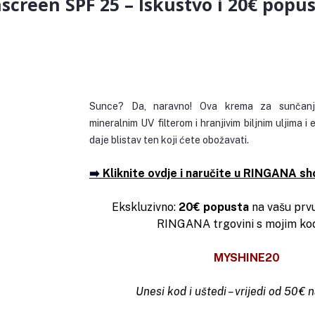
creen SPF 25 – Iskustvo i 20€ popu
Sunce? Da, naravno! Ova krema za sunčanje
mineralnim UV filterom i hranjivim biljnim uljima i
daje blistav ten koji ćete obožavati.
➡️ 
Kliknite ovdje i naručite u RINGANA s
Ekskluzivno:
20€ popusta
na vašu prv
RINGANA trgovini s mojim ko
MYSHINE20
Unesi kod i uštedi – vrijedi od 50 € 