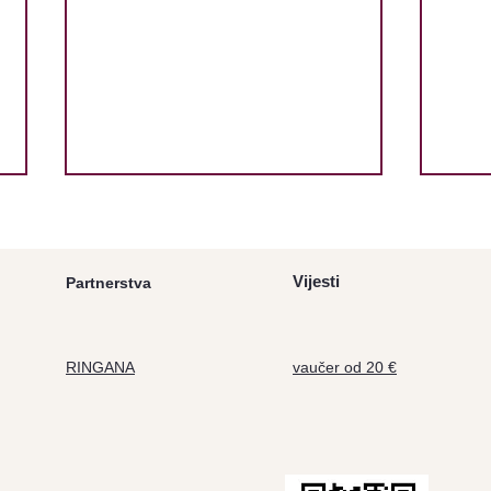
Vijesti
Partnerstva
RINGANA
vaučer od 20 €
RINGANA Shampoo -
RIN
Iskustvo i 20€ popusta
Isku