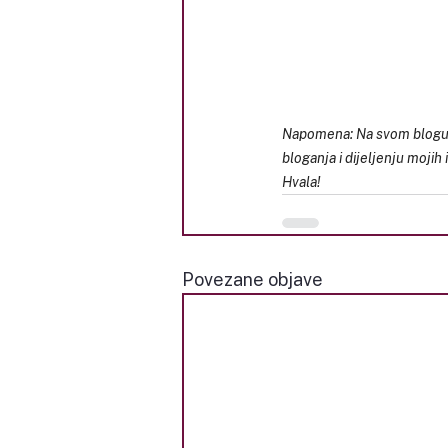
Napomena: Na svom blogu k
bloganja i dijeljenju mojih
Hvala!
Povezane objave