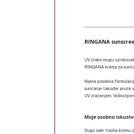
RINGANA sunscree
UV zrake mogu uzrokovati 
RINGANA krema za sunčanj
Njena posebna formulacija
sunčanje također pruža vr
UV zračenjem. Vodootporn
Moje osobno iskustv
Dugo sam tražila kremu za