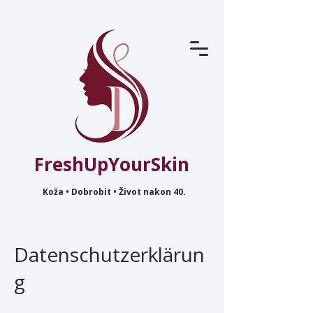
FreshUpYourSkin
Koža • Dobrobit • Život nakon 40.
Datenschutzerklärun
g