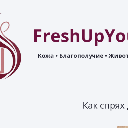
FreshUpYo
Кожа • Благополучие • Живот
Как спрях 