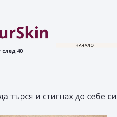
urSkin
НАЧАЛО
 след 40
да търся и стигнах до себе си