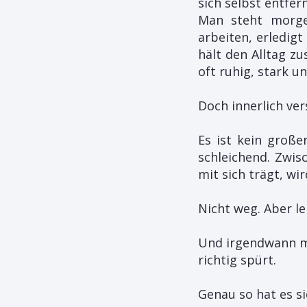
sich selbst entfern
Man steht morge
arbeiten, erledigt
hält den Alltag z
oft ruhig, stark u
Doch innerlich ver
Es ist kein große
schleichend. Zwi
mit sich trägt, wi
Nicht weg. Aber le
Und irgendwann me
richtig spürt.
Genau so hat es si