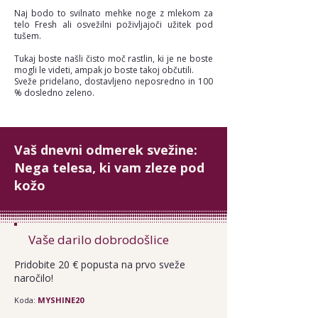
Naj bodo to svilnato mehke noge z mlekom za
telo Fresh ali osvežilni poživljajoči užitek pod
tušem.
Tukaj boste našli čisto moč rastlin, ki je ne boste
mogli le videti, ampak jo boste takoj občutili.
Sveže pridelano, dostavljeno neposredno in 100
% dosledno zeleno.
Vaš dnevni odmerek svežine:
Nega telesa, ki vam zleze pod
kožo
Vaše darilo dobrodošlice
Pridobite 20 € popusta na prvo sveže
naročilo!
Koda:
MYSHINE20