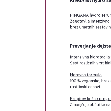
RINGANA hydro se
RINGANA hydro serum j
Zagotavlja intenzivno 
brez umetnih sestavin
Preverjanje dejst
Intenzivna hidratacija:
Šest različnih vrst hia
Naravna formula:
100 % vegansko, brez s
rastlinski osnovi.
Krepitev kožne pregr
Zmanjšuje občutke nape