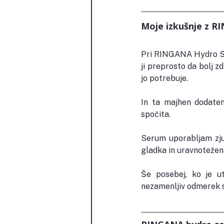
Moje izkušnje z R
Pri RINGANA Hydro Se
ji preprosto da bolj z
jo potrebuje.
In ta majhen dodaten 
spočita.
Serum uporabljam zju
gladka in uravnotežen
Še posebej, ko je u
nezamenljiv odmerek sv