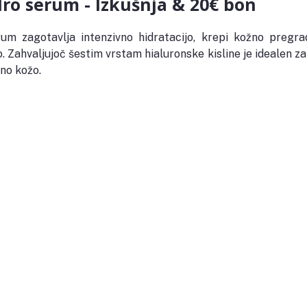
o serum - Izkušnja & 20€ bon
zagotavlja intenzivno hidratacijo, krepi kožno pregrad
. Zahvaljujoč šestim vrstam hialuronske kisline je idealen za 
no kožo. 