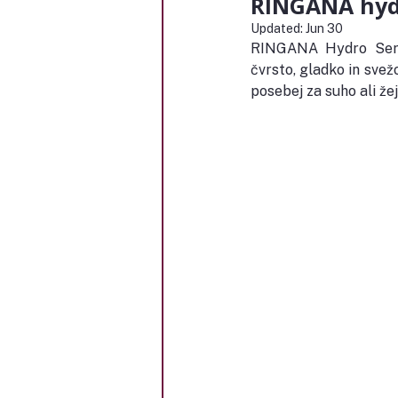
RINGANA hydr
Updated:
Jun 30
RINGANA Hydro Serum 
čvrsto, gladko in svežo
posebej za suho ali žej