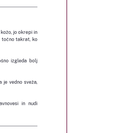
kožo, jo okrepi in 
 točno takrat, ko 
šno izgleda bolj 
je vedno sveža, 
novesi in nudi 