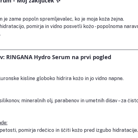
rum - Moj zaključek ✨
e zame popoln spremljevalec, ko je moja koža žejna.
hidratacijo, pomirja in vidno posvetli kožo - popolnoma narav
.
ev: RINGANA Hydro Serum na prvi pogled
luronske kisline globoko hidrira kožo in jo vidno napne.
ilikonov, mineralnih olj, parabenov in umetnih dišav – za čist
ade:
tosti, pomirja rdečico in ščiti kožo pred izgubo hidratacije.