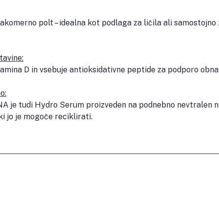
nakomerno polt – idealna kot podlaga za ličila ali samostojno
tavine:
tamina D in vsebuje antioksidativne peptide za podporo obnav
o:
NA je tudi Hydro Serum proizveden na podnebno nevtralen na
i jo je mogoče reciklirati.