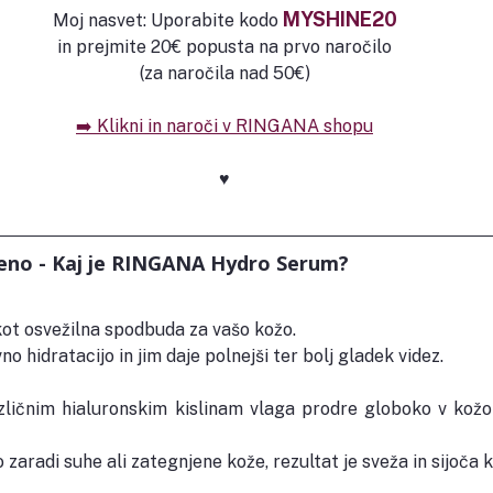
MYSHINE20
Moj nasvet: Uporabite kodo 
in prejmite 20€ popusta na prvo naročilo
(za naročila nad 50€)
➡️ Klikni in naroči v RINGANA shopu
♥️
eno - Kaj je RINGANA Hydro Serum?
kot osvežilna spodbuda za vašo kožo.
no hidratacijo in jim daje polnejši ter bolj gladek videz.
zličnim hialuronskim kislinam vlaga prodre globoko v kožo
jo zaradi suhe ali zategnjene kože, rezultat je sveža in sijoča