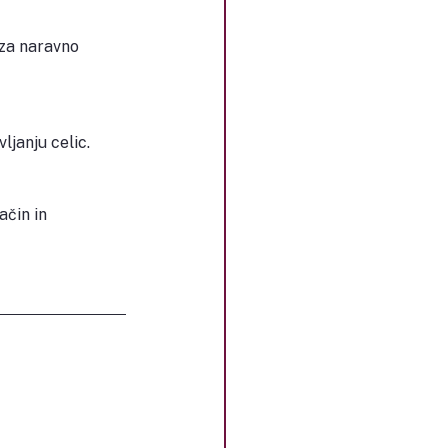
 za naravno 
ljanju celic.
čin in 