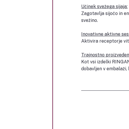
Učinek svežega sijaja:
Zagotavlja sijočo in e
svežino.
Inovativne aktivne ses
Aktivira receptorje vi
Trajnostno proizveden
Kot vsi izdelki RINGA
dobavljen v embalaži, k