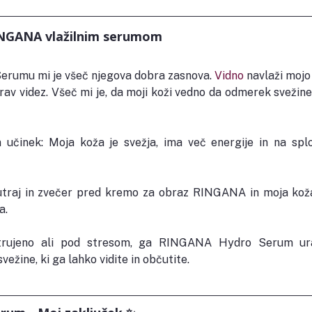
INGANA vlažilnim serumom
rumu mi je všeč njegova dobra zasnova. 
Vidno
 navlaži mojo 
drav videz. Všeč mi je, da moji koži vedno da odmerek svežine
učinek: Moja koža je svežja, ima več energije in na splo
traj in zvečer pred kremo za obraz RINGANA in moja koža 
a.
trujeno ali pod stresom, ga RINGANA Hydro Serum urav
ežine, ki ga lahko vidite in občutite.