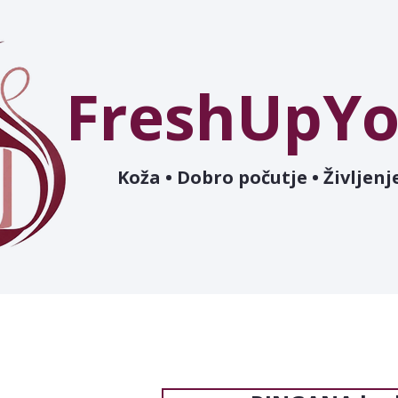
FreshUpYo
Koža • Dobro počutje • Življenje