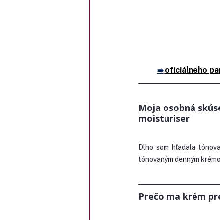
oficiálneho p
➡️
Moja osobná skús
moisturiser
Dlho som hľadala tónovan
tónovaným denným krémom 
Prečo ma krém pres