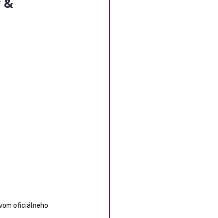
y &
vom oficiálneho 