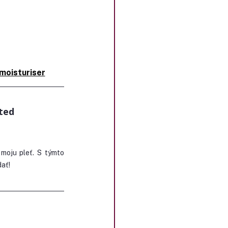
moisturiser
ted 
moju pleť. S týmto 
ať!