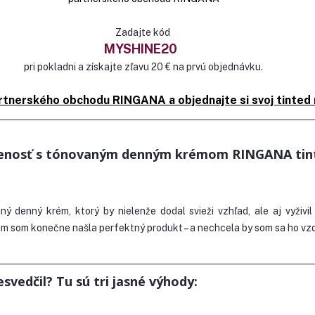
Zadajte kód 
MYSHINE20 
pri pokladni a získajte zľavu 20 € na prvú objednávku.
artnerského obchodu RINGANA a objednajte si svoj tinted 
enosť s tónovaným denným krémom RINGANA tin
ý denný krém, ktorý by nielenže dodal svieži vzhľad, ale aj vyživil 
som konečne našla perfektný produkt – a nechcela by som sa ho vzd
vedčil? Tu sú tri jasné výhody: