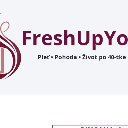
FreshUpYo
Pleť • Pohoda • Život po 40-tke