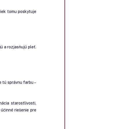
iek tomu poskytuje 
 a rozjasňujú pleť. 
 tú správnu farbu – 
a starostlivosti, 
činné riešenie pre 