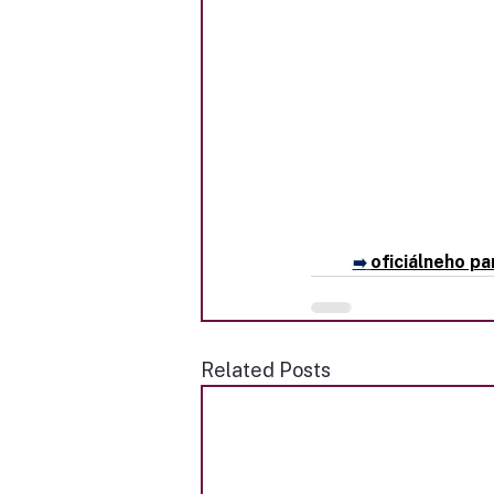
oficiálneho p
➡️
Related Posts