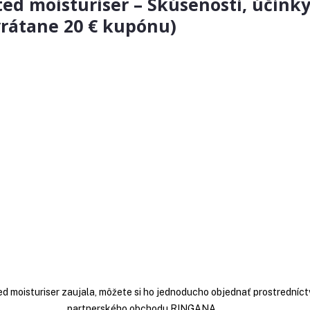
ed moisturiser – Skúsenosti, účink
vrátane 20 € kupónu)
 moisturiser zaujala, môžete si ho jednoducho objednať prostredníct
partnerského obchodu RINGANA