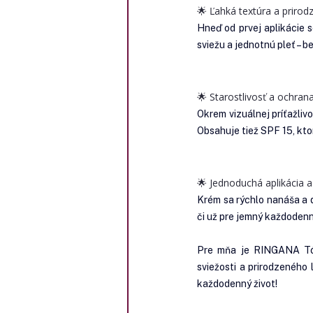
🌟 Ľahká textúra a prirod
Hneď od prvej aplikácie 
sviežu a jednotnú pleť – 
🌟 Starostlivosť a ochra
Okrem vizuálnej príťažlivo
Obsahuje tiež SPF 15, kto
🌟 Jednoduchá aplikácia 
Krém sa rýchlo nanáša a d
či už pre jemný každodenný
Pre mňa je RINGANA Tóno
sviežosti a prirodzeného
každodenný život!