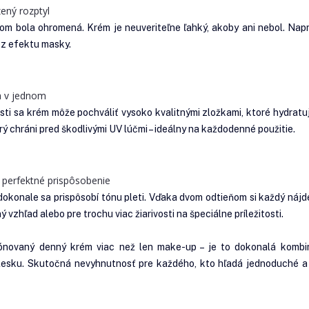
zený rozptyl
som bola ohromená. Krém je neuveriteľne ľahký, akoby ani nebol. Napr
bez efektu masky.
na v jednom
sti sa krém môže pochváliť vysoko kvalitnými zložkami, ktoré hydratujú
rý chráni pred škodlivými UV lúčmi – ideálny na každodenné použitie.
a perfektné prispôsobenie
okonale sa prispôsobí tónu pleti. Vďaka dvom odtieňom si každý nájde
 vzhľad alebo pre trochu viac žiarivosti na špeciálne príležitosti.
vaný denný krém viac než len make-up – je to dokonalá kombináci
 lesku. Skutočná nevyhnutnosť pre každého, kto hľadá jednoduché a ú