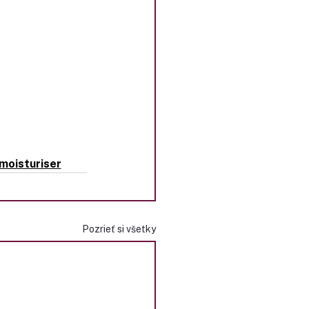
moisturiser
Pozrieť si všetky