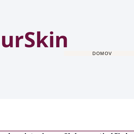
urSkin
DOMOV