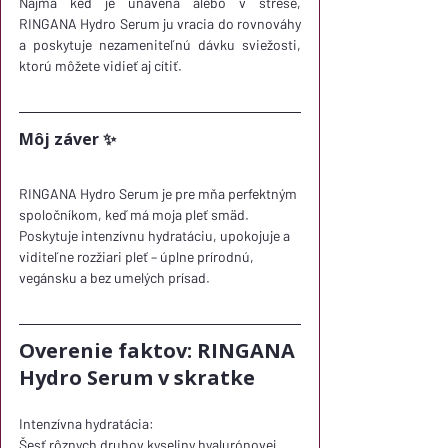
Najmä keď je unavená alebo v strese, 
RINGANA Hydro Serum ju vracia do rovnováhy 
a poskytuje nezameniteľnú dávku sviežosti, 
ktorú môžete vidieť aj cítiť.
Môj záver ✨
RINGANA Hydro Serum je pre mňa perfektným 
spoločníkom, keď má moja pleť smäd.
Poskytuje intenzívnu hydratáciu, upokojuje a 
viditeľne rozžiari pleť – úplne prírodnú, 
vegánsku a bez umelých prísad.
Overenie faktov: RINGANA 
Hydro Serum v skratke
Intenzívna hydratácia:
Šesť rôznych druhov kyseliny hyalurónovej 