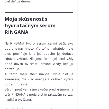
pleť deň za dňom.
Moja skúsenosť s 
hydratačným sérom 
RINGANA
Na RINGANA Hydro Serum sa mi páči, ako 
dobre je navrhnuté. 
Viditeľne
 hydratuje moju 
pleť, posilňuje ju a jednoducho jej dodáva 
zdravší vzhľad. Milujem, že mojej pleti vždy 
dodá dávku sviežosti presne vtedy, keď ju 
potrebuje.
A tento malý efekt navyše: Moja pleť je 
sviežejšia, má viac energie a celkovo vyzerá 
oddýchnutejšia.
Sérum používam ráno a večer pred krémom na 
tvár RINGANA a moja pleť je zakaždým svieža, 
hladká a vyvážená.