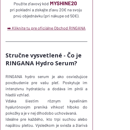
 MYSHINE20  
Použite zľavový kód
pri pokladni a získajte zľavu 20€ na svoju 
prvú objednávku (pri nákupe od 50€).
➡️ Kliknite tu pre oficiálne Obchod RINGANA
Stručne vysvetlené - Čo je 
RINGANA Hydro Serum?
RINGANA hydro serum je ako osviežujúce 
povzbudenie pre vašu pleť. Poskytuje im 
intenzívnu hydratáciu a dodáva im plnší a 
hladší vzhľad.
Vďaka šiestim rôznym kyselinám 
hyalurónovým preniká vlhkosť hlboko do 
pokožky a je v nej dlhodobo uchovávaná.
Ideálne pre každého, kto trpí suchou alebo 
napätou pleťou. Výsledkom je svieža a žiarivá 