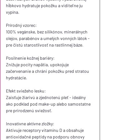
hĺbkovo hydratuje pokožku a viditeľne ju 
vypína.
Prírodný vzorec:
100% vegánske, bez silikónov, minerálnych 
olejov, parabénov a umelých vonných látok - 
pre čistú starostlivosť na rastlinnej báze.
Posilnenie kožnej bariéry:
Znižuje pocity napätia, upokojuje 
začervenanie a chráni pokožku pred stratou 
hydratácie.
Efekt sviežeho lesku:
Zaisťuje žiarivú a zjednotenú pleť - ideálny 
ako podklad pod make-up alebo samostatne 
pre prirodzenú sviežosť.
Inovatívne aktívne zložky:
Aktivuje receptory vitamínu D a obsahuje 
antioxidačné peptidy na podporu obnovy 