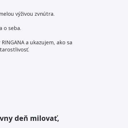
omelou výživou zvnútra.
a o seba.
v RINGANA a ukazujem, ako sa
tarostlivosť.
ávny deň milovať,