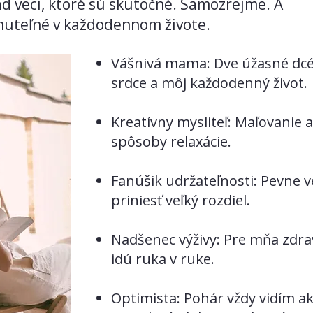
 veci, ktoré sú skutočné. Samozrejme. A
nuteľné v každodennom živote.
Vášnivá mama: Dve úžasné dcé
srdce a môj každodenný život.
Kreatívny mysliteľ: Maľovanie 
spôsoby relaxácie.
Fanúšik udržateľnosti: Pevne 
priniesť veľký rozdiel.
Nadšenec výživy: Pre mňa zdrav
idú ruka v ruke.
Optimista: Pohár vždy vidím ako