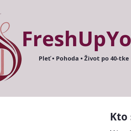
FreshUpYo
Pleť • Pohoda • Život po 40-tke
Kto