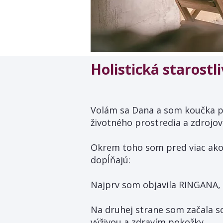
Holistická starostl
Volám sa Dana a som koučka pre
životného prostredia a zdrojov
Okrem toho som pred viac ako 
dopĺňajú:
Najprv som objavila RINGANA, č
Na druhej strane som začala so
výživou a zdravím pokožky.