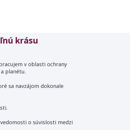
eľnú krásu
 pracujem v oblasti ochrany
 a planétu.
oré sa navzájom dokonale
ti.
 vedomosti o súvislosti medzi