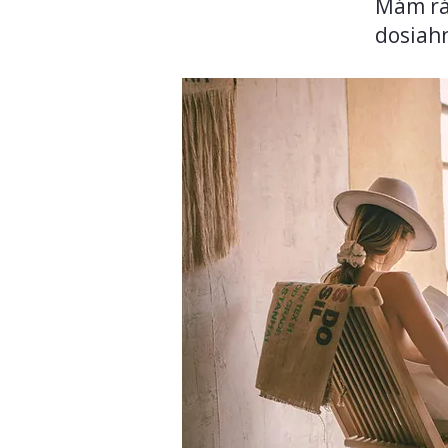
Mám rád
dosiah