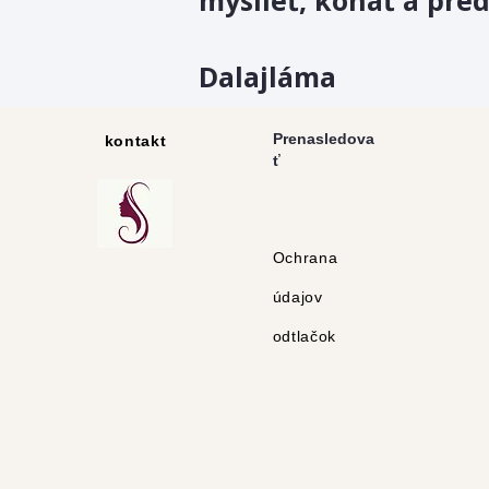
myslieť, konať a pre
Dalajláma
Prenasledova
kontakt
ť
Ochrana
údajov
odtlačok