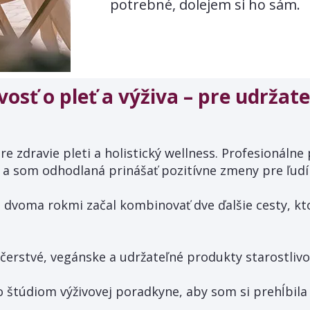
potrebné, dolejem si ho sám.
ivosť o pleť a výživa – pre udržat
 zdravie pleti a holistický wellness. Profesionálne
 a som odhodlaná prinášať pozitívne zmeny pre ľudí
dvoma rokmi začal kombinovať dve ďalšie cesty, kt
erstvé, vegánske a udržateľné produkty starostlivos
 štúdiom výživovej poradkyne, aby som si prehĺbila