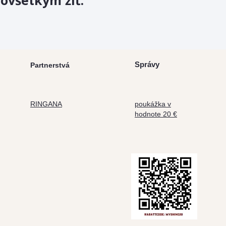
dovšetkým žiť.
Správy
Partnerstvá
RINGANA
poukážka v
hodnote 20 €