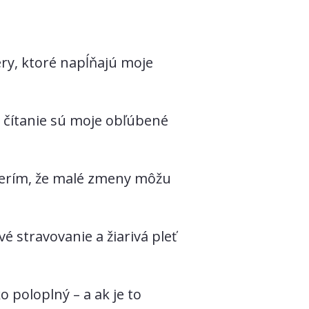
ry, ktoré napĺňajú moje
a čítanie sú moje obľúbené
verím, že malé zmeny môžu
é stravovanie a žiarivá pleť
 poloplný – a ak je to