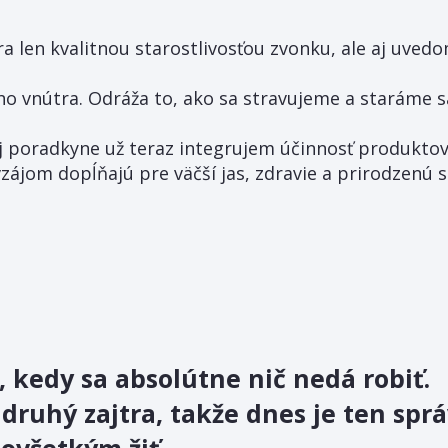
ra len kvalitnou starostlivosťou zvonku, ale aj uved
o vnútra. Odráža to, ako sa stravujeme a staráme s
j poradkyne už teraz integrujem účinnosť produkto
avzájom dopĺňajú pre väčší jas, zdravie a prirodzenú s
, kedy sa absolútne nič nedá robiť.
 druhý zajtra, takže dnes je ten spr