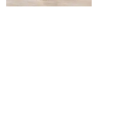
RINGANA light legs
RINGANA scrub body & face