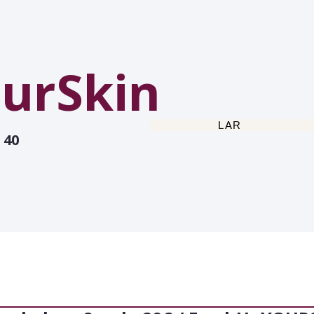
urSkin
LAR
 40