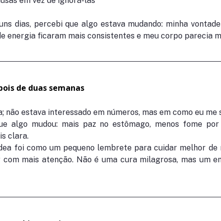
usas em vez de ignorá-las
uns dias, percebi que algo estava mudando: minha vontade
 de energia ficaram mais consistentes e meu corpo parecia ma
pois de duas semanas
a; não estava interessado em números, mas em como eu me s
ue algo mudou: mais paz no estômago, menos fome por 
s clara.
a foi como um pequeno lembrete para cuidar melhor de m
r com mais atenção. Não é uma cura milagrosa, mas um e