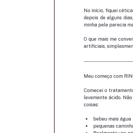
No início, fiquei cét
depois de alguns dias
minha pele parecia ma
O que mais me convenc
artificiais, simplesme
Meu começo com RING
Comecei o tratamento 
levemente ácido. Não
coisas:
bebeu mais água
pequenas caminha