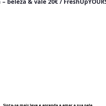
– beleza & vale 20€ / FreshUpYOUR
Sinta-se mais leve e aprenda a amar a sua pele.