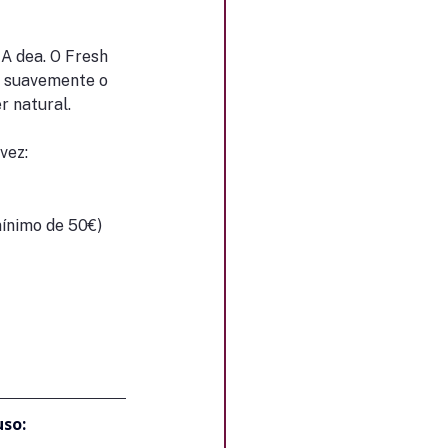
A dea. O Fresh 
r suavemente o 
r natural.
vez:
ínimo de 50€)
uso: