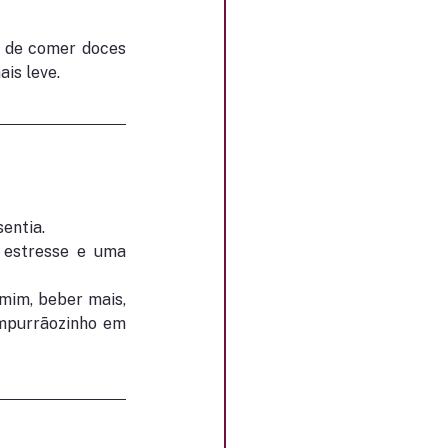
 de comer doces 
is leve.
entia.
estresse e uma 
im, beber mais, 
mpurrãozinho em 