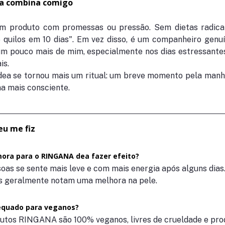
a combina comigo
m produto com promessas ou pressão. Sem dietas radicai
 quilos em 10 dias". Em vez disso, é um companheiro genu
um pouco mais de mim, especialmente nos dias estressantes
is.
a se tornou mais um ritual: um breve momento pela manhã
a mais consciente.
eu me fiz
ra para o RINGANA dea fazer efeito?
oas se sente mais leve e com mais energia após alguns dias
s geralmente notam uma melhora na pele.
equado para veganos?
dutos RINGANA são 100% veganos, livres de crueldade e pro