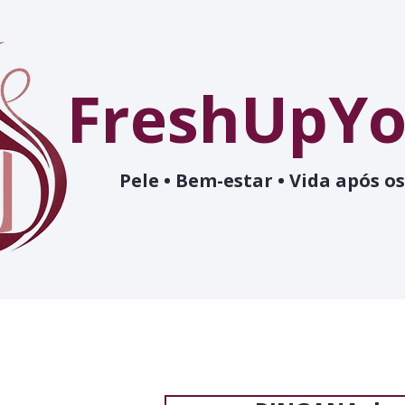
FreshUpYo
Pele • Bem-estar • Vida após os