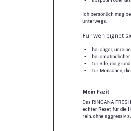
abspülen oder als
Ich persönlich mag be
unterwegs.
Für wen eignet s
bei öliger, unrein
bei empfindlicher
für alle, die grün
für Menschen, di
Mein Fazit
Das RINGANA FRESH cle
echter Reset für die 
rein, ohne aggressiv z