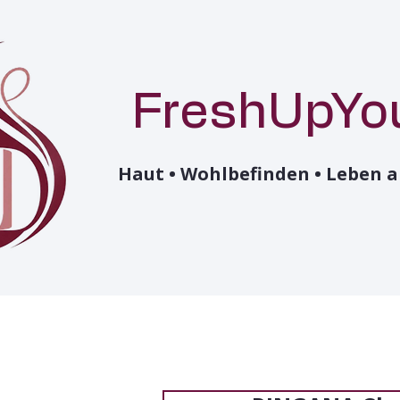
FreshUpYo
Haut • Wohlbefinden • Leben a