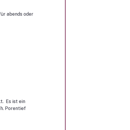
für abends oder 
 Es ist ein 
h. Porentief 