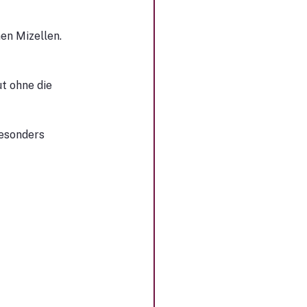
n Mizellen. 
t ohne die 
esonders 