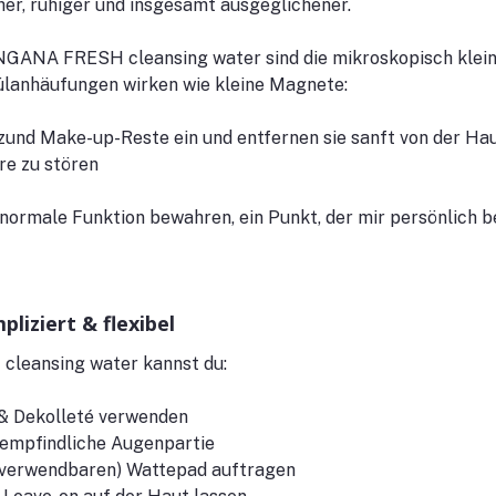
cher, ruhiger und insgesamt ausgeglichener.
GANA FRESH cleansing water sind die mikroskopisch kleine
ülanhäufungen wirken wie kleine Magnete:
und Make-up-Reste ein und entfernen sie sanft von der Hau
re zu stören
 normale Funktion bewahren, ein Punkt, der mir persönlich b
iziert & flexibel
leansing water kannst du:
 & Dekolleté verwenden
e empfindliche Augenpartie
rverwendbaren) Wattepad auftragen