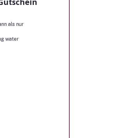
Gutschein
nn als nur 
ng water 