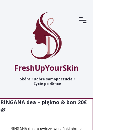
FreshUpYourSkin
Skóra • Dobre samopoczucie •
Życie po 40-tce
RINGANA dea – piękno & bon 20€
🌿
RINGANA dea to świeży, wegański shot z 