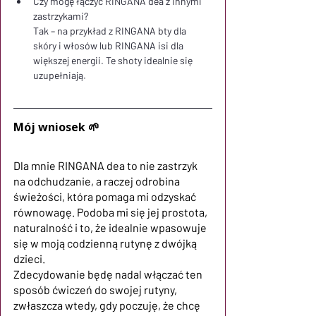
Czy mogę łączyć RINGANA dea z innymi 
zastrzykami?
Tak – na przykład z RINGANA bty dla 
skóry i włosów lub RINGANA isi dla 
większej energii. Te shoty idealnie się 
uzupełniają.
Mój wniosek 🌱
Dla mnie RINGANA dea to nie zastrzyk 
na odchudzanie, a raczej odrobina 
świeżości, która pomaga mi odzyskać 
równowagę. Podoba mi się jej prostota, 
naturalność i to, że idealnie wpasowuje 
się w moją codzienną rutynę z dwójką 
dzieci.
Zdecydowanie będę nadal włączać ten 
sposób ćwiczeń do swojej rutyny, 
zwłaszcza wtedy, gdy poczuję, że chcę 