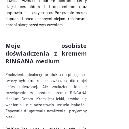
nawilża, wzmacnia barierę ochronną skóry 
dzięki ceramidom i fitoceramidom oraz 
poprawia jej elastyczność. Połączenie masła 
cupuacu i shea z cennymi olejami roślinnymi 
chroni skórę przed wysuszeniem.
Moje osobiste 
doświadczenia z kremem 
RINGANA medium
Znalezienie idealnego produktu do pielęgnacji 
twarzy było frustrujące, zwłaszcza dla mojej 
skóry mieszanej. Ale znalazłam idealne 
rozwiązanie w postaci kremu RINGANA 
Medium Cream. Krem jest lekki, szybko się 
wchłania i nie pozostawia uczucia lepkości. 
Zapewnia długotrwałe nawilżenie i przyjemny 
blask.
On/Ona/Ono
wysokiej jakości składniki
Są 