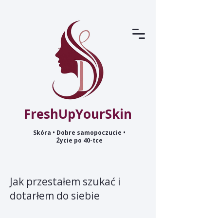
FreshUpYourSkin
Skóra • Dobre samopoczucie •
Życie po 40-tce
Jak przestałem szukać i
dotarłem do siebie