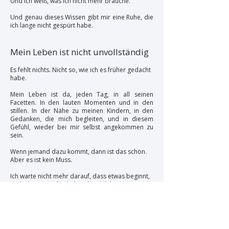
Und ich weiß, was ich nicht mehr brauche.
Und genau dieses Wissen gibt mir eine Ruhe, die
ich lange nicht gespürt habe.
Mein Leben ist nicht unvollständig
Es fehlt nichts. Nicht so, wie ich es früher gedacht
habe.
Mein Leben ist da, jeden Tag, in all seinen
Facetten. In den lauten Momenten und in den
stillen. In der Nähe zu meinen Kindern, in den
Gedanken, die mich begleiten, und in diesem
Gefühl, wieder bei mir selbst angekommen zu
sein.
Wenn jemand dazu kommt, dann ist das schön.
Aber es ist kein Muss.
Ich warte nicht mehr darauf, dass etwas beginnt,
weil ich verstanden habe, dass ich längst
mittendrin bin.
In meinem Leben.
Und bei mir.