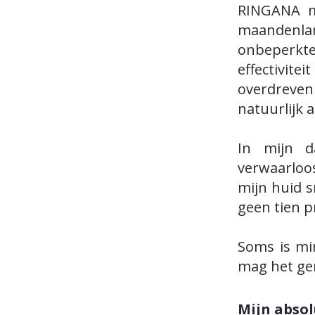
RINGANA m
maandenla
onbeperkt
effectivite
overdreve
natuurlijk 
In mijn d
verwaarloo
mijn huid s
geen tien p
Soms is min
mag het ge
Mijn absol