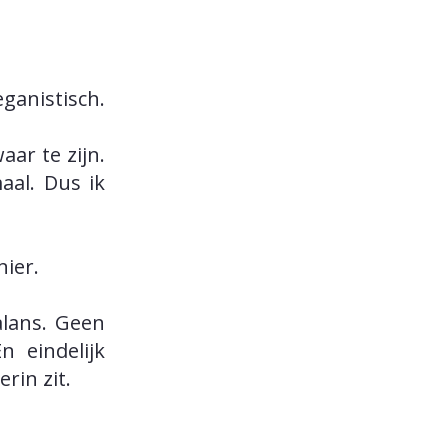
ganistisch.
aar te zijn.
aal. Dus ik
nier.
alans. Geen
n eindelijk
rin zit.