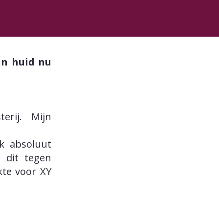
jn huid nu
erij. Mijn
k absoluut
 dit tegen
te voor XY