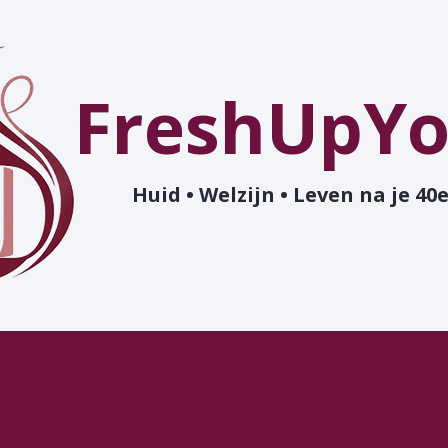
FreshUpYo
Huid • Welzijn • Leven na je 40