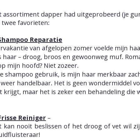
t assortiment dapper had uitgeprobeerd (je gunt 
n twee favorieten:
Shampoo Reparatie
rvakantie van afgelopen zomer voelde mijn haa
ls haar – droog, broos en gewoonweg muf. Roma
op mijn hoofd? Niet zozeer.
ze shampoo gebruik, is mijn haar merkbaar zac
k weer handelbaar. Het is geen wondermiddel voo
t krijgt, maar het is zeker een behandeling die
risse Reiniger
–
t kan nooit beslissen of het droog of vet wil zi
idfluisteraar!