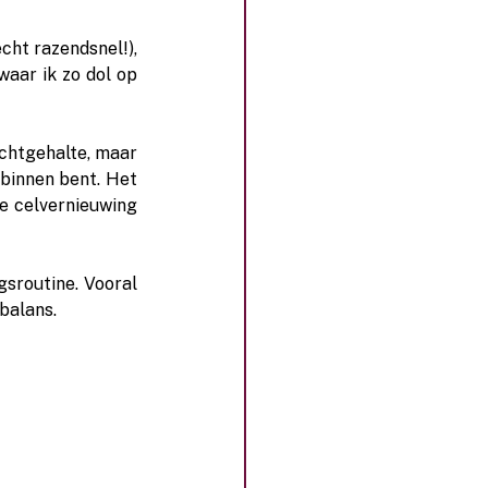
cht razendsnel!), 
aar ik zo dol op 
chtgehalte, maar 
 binnen bent. Het 
 celvernieuwing 
sroutine. Vooral 
balans.