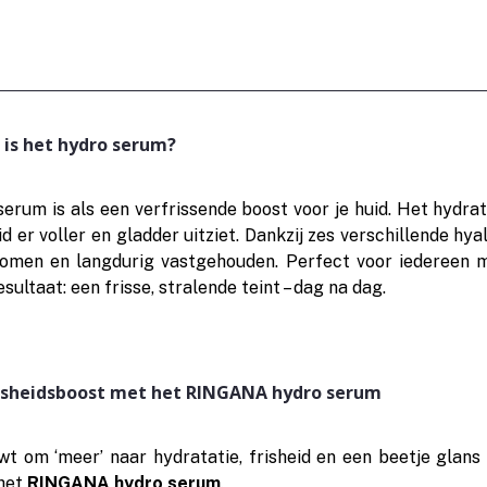
 is het hydro serum?
um is als een verfrissende boost voor je huid. Het hydrate
id er voller en gladder uitziet. Dankzij zes verschillende hy
omen en langdurig vastgehouden. Perfect voor iedereen m
sultaat: een frisse, stralende teint – dag na dag.
risheidsboost met het RINGANA hydro serum
wt om ‘meer’ naar hydratatie, frisheid en een beetje glans d
het
RINGANA hydro serum
.