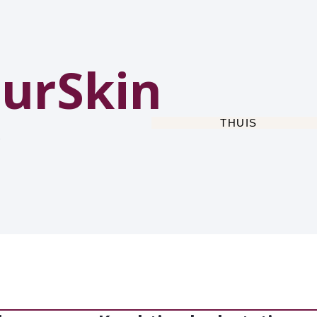
urSkin
THUIS
e