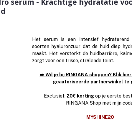
o serum - Krachtige hydratatie vo
id
Het serum is een intensief hydraterend
soorten hyaluronzuur dat de huid diep hydra
maakt. Het versterkt de huidbarrière, kalme
zorgt voor een frisse, stralende teint.
➡️ 
Wil je bij RINGANA shoppen? Klik hier
geautoriseerde partnerwinkel te 
Exclusief:
20€ korting
op je eerste best
RINGANA Shop met mijn code
MYSHINE20