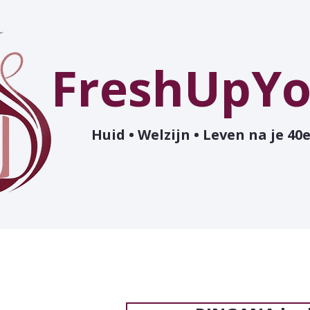
FreshUpYo
Huid • Welzijn • Leven na je 40