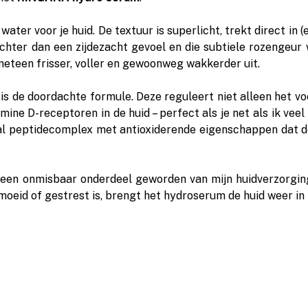
water voor je huid. De textuur is superlicht, trekt direct in (e
achter dan een zijdezacht gevoel en die subtiele rozengeur w
 meteen frisser, voller en gewoonweg wakkerder uit.
 is de doordachte formule. Deze reguleert niet alleen het vo
amine D-receptoren in de huid – perfect als je net als ik veel
al peptidecomplex met antioxiderende eigenschappen dat de
 een onmisbaar onderdeel geworden van mijn huidverzorging
moeid of gestrest is, brengt het hydroserum de huid weer in 