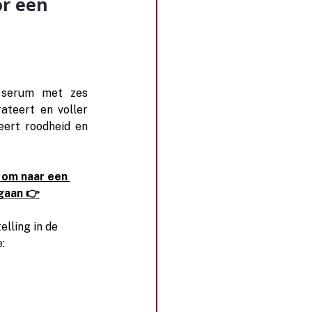
or een
 serum met zes 
teert en voller 
ert roodheid en 
 om naar een 
gaan 👉
elling in de 
: 