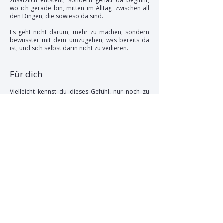
zusätzlich entsteht, sondern genau da beginnt,
wo ich gerade bin, mitten im Alltag, zwischen all
den Dingen, die sowieso da sind.
Es geht nicht darum, mehr zu machen, sondern
bewusster mit dem umzugehen, was bereits da
ist, und sich selbst darin nicht zu verlieren.
Für dich
Vielleicht kennst du dieses Gefühl, nur noch zu
funktionieren und dich selbst dabei immer weiter
nach hinten zu stellen, ohne es wirklich zu
merken.
Dann versuche nicht, alles auf einmal zu
verändern, sondern fang klein an, mit einem
Moment, einem Gedanken oder einer
Entscheidung, dich selbst wieder ein Stück
mitzunehmen.
Mehr braucht es am Anfang nicht.
Denn am Ende hängt alles zusammen und
beginnt genau da, wo du wieder bei dir
ankommst.