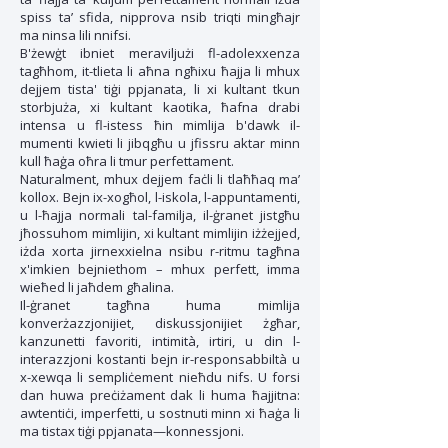
spiss ta’ sfida, nipprova nsib triqti mingħajr
ma ninsa lili nnifsi.
B'żewġt ibniet meraviljużi fl-adolexxenza
tagħhom, it-tlieta li aħna ngħixu ħajja li mhux
dejjem tista' tiġi ppjanata, li xi kultant tkun
storbjuża, xi kultant kaotika, ħafna drabi
intensa u fl-istess ħin mimlija b'dawk il-
mumenti kwieti li jibqgħu u jfissru aktar minn
kull ħaġa oħra li tmur perfettament.
Naturalment, mhux dejjem faċli li tlaħħaq ma’
kollox. Bejn ix-xogħol, l-iskola, l-appuntamenti,
u l-ħajja normali tal-familja, il-ġranet jistgħu
jħossuhom mimlijin, xi kultant mimlijin iżżejjed,
iżda xorta jirnexxielna nsibu r-ritmu tagħna
x'imkien bejniethom – mhux perfett, imma
wieħed li jaħdem għalina.
Il-ġranet tagħna huma mimlija
konverżazzjonijiet, diskussjonijiet żgħar,
kanzunetti favoriti, intimità, irtiri, u din l-
interazzjoni kostanti bejn ir-responsabbiltà u
x-xewqa li sempliċement nieħdu nifs. U forsi
dan huwa preċiżament dak li huma ħajjitna:
awtentiċi, imperfetti, u sostnuti minn xi ħaġa li
ma tistax tiġi ppjanata—konnessjoni.