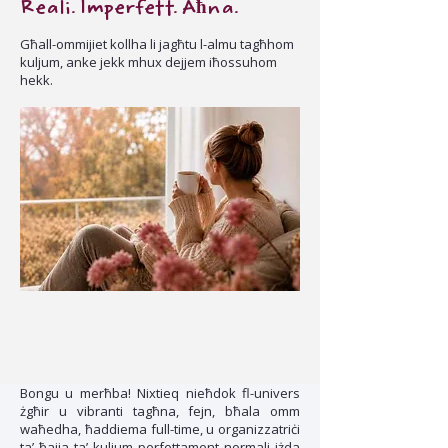
Reali. Imperfett. Aħna.
Għall-ommijiet kollha li jagħtu l-almu tagħhom
kuljum, anke jekk mhux dejjem iħossuhom
hekk.
Bongu u merħba! Nixtieq nieħdok fl-univers
żgħir u vibranti tagħna, fejn, bħala omm
waħedha, ħaddiema full-time, u organizzatriċi
ta’ ħajja ta’ kuljum perfettament normali iżda