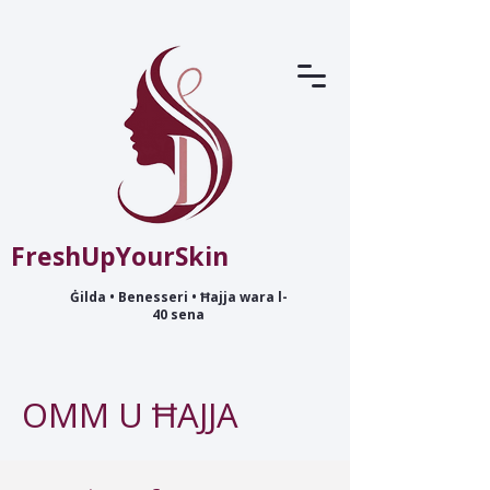
FreshUpYourSkin
Ġilda • Benesseri • Ħajja wara l-
40 sena
OMM U ĦAJJA