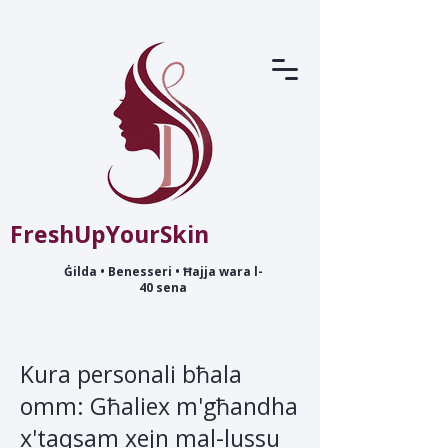
FreshUpYourSkin
Ġilda • Benesseri • Ħajja wara l-
40 sena
Kura personali bħala
omm: Għaliex m'għandha
x'taqsam xejn mal-lussu