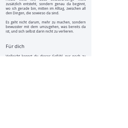
zusätzlich entsteht, sondern genau da beginnt,
wo ich gerade bin, mitten im Alltag, zwischen all
den Dingen, die sowieso da sind.
Es geht nicht darum, mehr zu machen, sondern
bewusster mit dem umzugehen, was bereits da
ist, und sich selbst darin nicht zu verlieren.
Für dich
Vielleicht kennst du dieses Gefühl, nur noch zu
funktionieren und dich selbst dabei immer weiter
nach hinten zu stellen, ohne es wirklich zu
merken.
Dann versuche nicht, alles auf einmal zu
verändern, sondern fang klein an, mit einem
Moment, einem Gedanken oder einer
Entscheidung, dich selbst wieder ein Stück
mitzunehmen.
Mehr braucht es am Anfang nicht.
Denn am Ende hängt alles zusammen und
beginnt genau da, wo du wieder bei dir
ankommst.