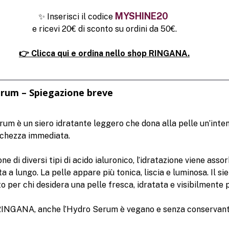
MYSHINE20 
✨ Inserisci il codice 
e ricevi 20€ di sconto su ordini da 50€.
👉 
Clicca qui e ordina nello shop RINGANA.
rum – Spiegazione breve
m è un siero idratante leggero che dona alla pelle un’inten
schezza immediata.
e di diversi tipi di acido ialuronico, l’idratazione viene assor
 a lungo. La pelle appare più tonica, liscia e luminosa.
 Il
 sie
 per chi desidera una pelle fresca, idratata e visibilmente pi
 RINGANA, anche l’Hydro Serum è vegano e senza conservanti a