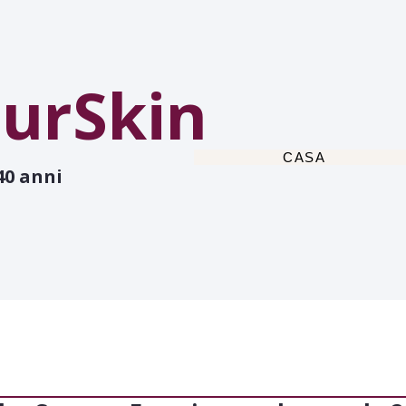
urSkin
CASA
40 anni