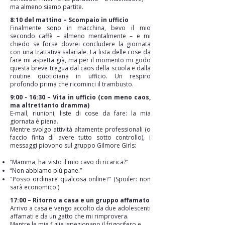
ma almeno siamo partite.
8:10 del mattino – Scompaio in ufficio
Finalmente sono in macchina, bevo il mio
secondo caffè – almeno mentalmente – e mi
chiedo se forse dovrei concludere la giornata
con una trattativa salariale. La lista delle cose da
fare mi aspetta già, ma per il momento mi godo
questa breve tregua dal caos della scuola e dalla
routine quotidiana in ufficio. Un respiro
profondo prima che ricominci il trambusto.
9:00 - 16:30 – Vita in ufficio (con meno caos,
ma altrettanto dramma)
E-mail, riunioni, liste di cose da fare: la mia
giornata è piena.
Mentre svolgo attività altamente professionali (o
faccio finta di avere tutto sotto controllo), i
messaggi piovono sul gruppo Gilmore Girls:
“Mamma, hai visto il mio cavo di ricarica?”
“Non abbiamo più pane.”
"Posso ordinare qualcosa online?" (Spoiler: non
sarà economico.)
17:00 – Ritorno a casa e un gruppo affamato
Arrivo a casa e vengo accolto da due adolescenti
affamati e da un gatto che mi rimprovera.
Mentre le mie figlie ispezionano il frigorifero e