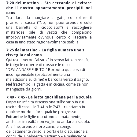
7:20 del mattino – Sto cercando di evitare
che il nostro appartamento precipiti nel
caos.
Tra dare da mangiare ai gatti, controllare il
pranzo al sacco ("No, non puoi prendere solo
una barretta di cioccolato!") e raccogliere
misteriose pile di vestiti che compaiono
improvvisamente ovunque, cerco di lasciare la
casa in uno stato ragionevolmente stabile.
7:25 del mattino – La figlia numero uno si
risveglia dal coma
Qui uso il verbo "alzarsi" in senso lato. In realtà,
le tolgo le coperte di dosso e le dico...
"DEVI ANDARE SUBITO!" Borbotta qualcosa di
incomprensibile (probabilmente una
maledizione su di me) e barcolla verso il bagno.
Nel frattempo, la gatta è in cucina, come se non
mangiasse da giorni.
7:40 - 7:45 - La lotta quotidiana per la scuola
Dopo un'infinita discussione sull'orario in cui
uscire di casa – le 7:41 o le 7:43 – riusciamo in
qualche modo a fare qualche progresso.
Entrambe le figlie discutono animatamente,
anche se in realtà non vogliono andare a scuola.
Alla fine, prendo i loro zaini, le spingo
delicatamente verso la porta e la discussione si
conclude. Finalmente partiamo – a malincuore,