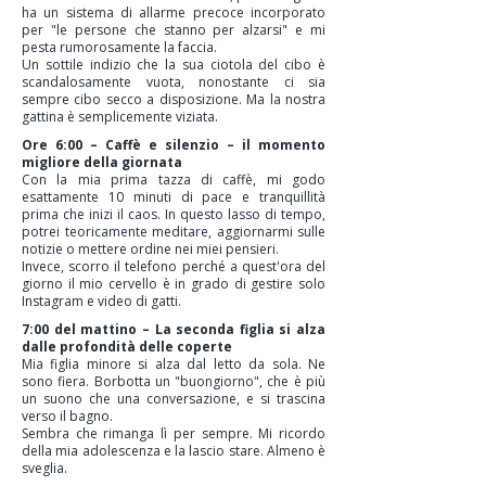
ha un sistema di allarme precoce incorporato
per "le persone che stanno per alzarsi" e mi
pesta rumorosamente la faccia.
Un sottile indizio che la sua ciotola del cibo è
scandalosamente vuota, nonostante ci sia
sempre cibo secco a disposizione. Ma la nostra
gattina è semplicemente viziata.
Ore 6:00 – Caffè e silenzio – il momento
migliore della giornata
Con la mia prima tazza di caffè, mi godo
esattamente 10 minuti di pace e tranquillità
prima che inizi il caos. In questo lasso di tempo,
potrei teoricamente meditare, aggiornarmi sulle
notizie o mettere ordine nei miei pensieri.
Invece, scorro il telefono perché a quest'ora del
giorno il mio cervello è in grado di gestire solo
Instagram e video di gatti.
7:00 del mattino – La seconda figlia si alza
dalle profondità delle coperte
Mia figlia minore si alza dal letto da sola. Ne
sono fiera. Borbotta un "buongiorno", che è più
un suono che una conversazione, e si trascina
verso il bagno.
Sembra che rimanga lì per sempre. Mi ricordo
della mia adolescenza e la lascio stare. Almeno è
sveglia.