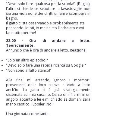
"Devo solo fare qualcosa per la scuola!" (Bugia!),
l'altra si chiede se svuotare la lavastoviglie non
sia una violazione dei diritti umani e scompare in
bagno.
Il gatto ci sta osservando e probabilmente sta
pensando: Idioti, io me ne sto lì sdraiato e voi
fate tutto per me!
22:00 – Ora di andare a letto.
Teoricamente.
Annuncio che è ora di andare a letto. Reazione:
"Solo un altro episodio!"
"Devo solo fare una rapida ricerca su Google!"
"Non sono affatto stanco!"
Alla fine, mi arrendo, ignoro i mormorii
provenienti dalle loro stanze e vado a letto
anch'io. La gatta si è già strategicamente
sistemata sul mio cuscino. Cerco di infilarmi in un
angolo accanto a lei e mi chiedo se domani sarà
meno caotico. (Spoiler: No.)
Una giornata come tante.
Siete curiosi di sapere come si è