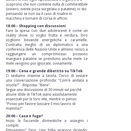
scoprono che non contiene nulla di commestibile
(ovvero, niente pizza surgelata o patatine), io sto
pensando se non sia il caso di risalire in
macchina e tornare di corsa in ufficio.
18:00 – Shopping con discussioni
Fare la spesa con due adolescenti è come un
reality show. Io voglio frutta e verdura, loro
vogliono bevande energetiche e caramelle.
Contratta meglio di un diplomatico a una
conferenza delle Nazioni Unite e almeno riesco a
raggiungere un compromesso: possono
mangiare patatine se prendono anche mele. Le
mele vengono poi ignorate, ovviamente.
19:00 – Cena e grande dibattito su TikTok
Ci sediamo insieme a tavola. Cerco di avviare
una conversazione profonda: "Com'è andata a
scuola?" - Risposta: "Bene".
Segue una discussione di 30 minuti sul perché
alcune sfide di TikTok siano assolutamente
essenziali per le loro vite, mentre io penso:
"Posso per favore lasciare il mio lavoro di
mamma?"
20:00 – Casa o fuga?
Inizio le faccende domestiche e assegno i
compiti.
Entusiasmo? Zero. Una figlia sparisce dicendo: