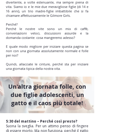
divertente, a volte estenuante, ma sempre piena di
vita. Siamo io e le mie due meravigliose figlie (di 14 e
16 anni), un trio madre-figlie imbattibile che si fa
chiamare affettuosamente le Gilmore Girls.
Perché?
Perché le nostre vite sono un mix di caffè,
conversazioni veloci, discussioni assurde e la
domanda costante: cosa mangeremo adesso?
E quale modo migliore per iniziare questa pagina se
non con una giornata assolutamente normale e folle
per noi?
Quindi, allacciate le cinture, perché sta per iniziare
una giornata tipica della nostra vita.
Un'altra giornata folle, con
due figlie adolescenti, un
gatto e il caos più totale!
5:30 del mattino – Perché così presto?
Suona la sveglia. Per un attimo penso di fingere
di essere morto. Ma non funziona, perché il gatto