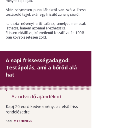
mélyen táplálják.
Akár selymesen puha lábakról van szó a Fresh
testápoló tejjel, akár egy frissítő zuhanyzásról.
Itt tiszta növényi erőt találsz, amelyet nemcsak
láthatsz, hanem azonnal érezhetsz is.
Frissen előállítva, közvetlenül kiszállítva és 100%-
ban következetesen zöld.
A napi frissességadagod:
Testápolás, ami a bőröd alá
hat
Az üdvözlő ajándékod
Kapj 20 euró kedvezményt az első friss
rendelésedre!
Kód:
MYSHINE20