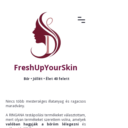
FreshUpYourSkin
Bőr • Jóllét • Élet 40 felett
Nincs több mesterséges illatanyag és ragacsos
maradvány.
A RINGANA testápolási termékeket választottam,
mert olyan termékeket szerettem volna, amelyek
valóban hagyják a bőröm lélegezni
és