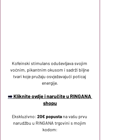
Kofeinski stimulans oduševljava svojim 
voćnim, pikantnim okusom i sadrži biljne 
tvari koje pružaju osvježavajući poticaj 
energije.
➡️ 
Kliknite ovdje i naručite u RINGANA 
shopu
Ekskluzivno:
20€ popusta
na vašu prvu 
narudžbu u RINGANA trgovini s mojim 
kodom: