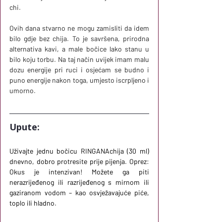
chi.
Ovih dana stvarno ne mogu zamisliti da idem 
bilo gdje bez chija. To je savršena, prirodna 
alternativa kavi, a male bočice lako stanu u 
bilo koju torbu. Na taj način uvijek imam malu 
dozu energije pri ruci i osjećam se budno i 
puno energije nakon toga, umjesto iscrpljeno i 
umorno.
Upute: 
Uživajte jednu bočicu RINGANAchija (30 ml) 
dnevno, dobro protresite prije pijenja. Oprez: 
Okus je intenzivan! Možete ga piti 
nerazrijeđenog ili razrijeđenog s mirnom ili 
gaziranom vodom – kao osvježavajuće piće, 
toplo ili hladno.