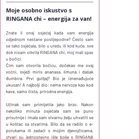
Moje osobno iskustvo s 
RINGANA chi – energija za van!
Znate li onaj osjećaj kada vam energija 
odjednom nestane poslijepodne? Često sam 
se tako osjećala, bilo u uredu ili kod kuće, sve 
dok nisam otkrila RINGANA chi, moj mali spas 
u bočici.
Čim sam otvorila bočicu, dočekao me ovaj 
voćni, svježi miris ananasa, limuna i dašak 
đumbira. Prvi gutljaj? Bio je iznenađujuće 
ukusan! A najbolji dio: nema nervoze kao kod 
kave, samo čista, prirodna energija.
Učinak sam primijetila jako brzo. Nakon 
nekoliko minuta osjećala sam se puno 
prisutnije i imala sam stvarnu želju uhvatiti se 
u koštac sa stvarima. Bilo da se radilo o e-
porukama ili zadaći s mojim djevojčicama, 
stvari su jednostavno išle bolje s RINGANA 