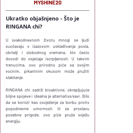
MYSHINE20
Ukratko objašnjeno - Što je 
RINGANA chi?
U svakodnevnom životu mnogi se ljudi 
suočavaju s izazovom usklađivanja posla, 
obitelji i slobodnog vremena, što često 
dovodi do osjećaja iscrpljenosti. U takvim 
trenucima, ovo prirodno piće sa svojim 
voćnim, pikantnim okusom može pružiti 
olakšanje. 
RINGANA chi sadrži bioaktivne, okrepljujuće 
biljne spojeve i idealna je alternativa kavi. Bilo 
da se koristi kao osvježenje za borbu protiv 
popodnevne umornosti ili za proslavu 
posebne prigode, ovo piće pruža svježu 
energiju.