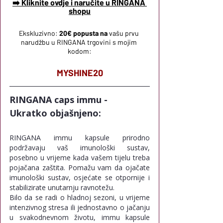
➡️ Kliknite ovdje i naručite u RINGANA 
shopu
Ekskluzivno:
20€ popusta na
vašu prvu 
narudžbu u RINGANA trgovini s mojim 
kodom:
MYSHINE20
RINGANA caps immu - 
Ukratko objašnjeno:
RINGANA immu kapsule prirodno 
podržavaju vaš imunološki sustav, 
posebno u vrijeme kada vašem tijelu treba 
pojačana zaštita. Pomažu vam da ojačate 
imunološki sustav, osjećate se otpornije i 
stabilizirate unutarnju ravnotežu. 
Bilo da se radi o hladnoj sezoni, u vrijeme 
intenzivnog stresa ili jednostavno o jačanju 
u svakodnevnom životu, immu kapsule 