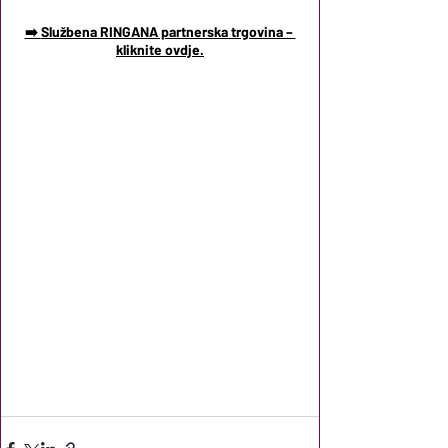
➡️ 
Službena RINGANA partnerska trgovina – 
kliknite ovdje.