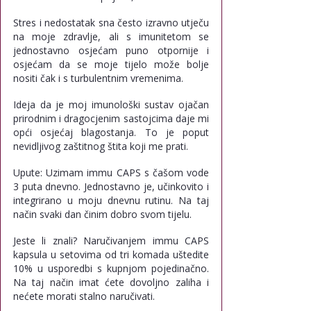
Stres i nedostatak sna često izravno utječu 
na moje zdravlje, ali s imunitetom se 
jednostavno osjećam puno otpornije i 
osjećam da se moje tijelo može bolje 
nositi čak i s turbulentnim vremenima.
Ideja da je moj imunološki sustav ojačan 
prirodnim i dragocjenim sastojcima daje mi 
opći osjećaj blagostanja. To je poput 
nevidljivog zaštitnog štita koji me prati.
Upute: Uzimam immu CAPS s čašom vode 
3 puta dnevno. Jednostavno je, učinkovito i 
integrirano u moju dnevnu rutinu. Na taj 
način svaki dan činim dobro svom tijelu.
Jeste li znali? Naručivanjem immu CAPS 
kapsula u setovima od tri komada uštedite 
10% u usporedbi s kupnjom pojedinačno. 
Na taj način imat ćete dovoljno zaliha i 
nećete morati stalno naručivati.