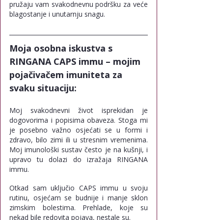
pružaju vam svakodnevnu podršku za veće 
blagostanje i unutarnju snagu.
Moja osobna iskustva s 
RINGANA CAPS immu – mojim 
pojačivačem imuniteta za 
svaku situaciju:
Moj svakodnevni život isprekidan je 
dogovorima i popisima obaveza. Stoga mi 
je posebno važno osjećati se u formi i 
zdravo, bilo zimi ili u stresnim vremenima. 
Moj imunološki sustav često je na kušnji, i 
upravo tu dolazi do izražaja RINGANA 
immu.
Otkad sam uključio CAPS immu u svoju 
rutinu, osjećam se budnije i manje sklon 
zimskim bolestima. Prehlade, koje su 
nekad bile redovita pojava, nestale su.