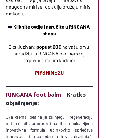
neugodne mirise, dok ulja pružaju miris i 
mekoću.
➡️ 
Kliknite ovdje i naručite u RINGANA 
shopu
Ekskluzivan:
popust 20€
na vašu prvu 
narudžbu u RINGANA partnerskoj 
trgovini s mojim kodom:
MYSHINE20
RINGANA foot balm
 - Kratko 
objašnjenje:
Ova krema idealna je za njegu i regeneraciju 
opterećenih, umornih i suhih stopala. Njena 
inovativna formula učinkovito sprječava 
hrapavost i neugodan miris zahvaljujući 