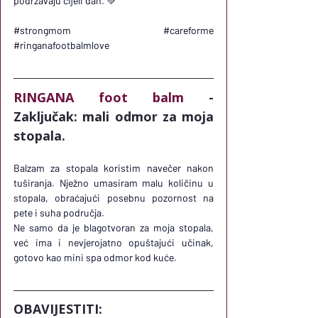
podržavaju cijeli dan. 💚
#strongmom
#careforme
#ringanafootbalmlove
RINGANA foot balm
 - 
Zaključak: mali odmor za moja 
stopala.
Balzam za stopala koristim navečer nakon 
tuširanja. Nježno umasiram malu količinu u 
stopala, obraćajući posebnu pozornost na 
pete i suha područja. 
Ne samo da je blagotvoran za moja stopala, 
već ima i nevjerojatno opuštajući učinak, 
gotovo kao mini spa odmor kod kuće.
OBAVIJESTITI: