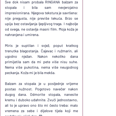
Sve dok nisam probala RINGANA balzam za 
stopala i bila sam nevjerojatno 
impresionirana. Njegova tekstura je savršena: 
nije pregusta, nije previše tekuća. Brzo se 
upija bez ostavljanja ljepljivog traga. I najbolje 
od svega, ne ostavlja masni film. Moja koža je 
nahranjena i umirena.
Miris je suptilan i svjež, poput kratkog 
trenutka blagostanja. Čajevac i ružmarin, ali 
ugodno nježan. Nakon nekoliko dana 
primijetila sam da mi pete više nisu suhe. 
Nema više pukotina, nema više neugodnog 
peckanja. Koža mi je bila mekša.
Balzam za stopala je u posljednje vrijeme 
postao nužnost. Pogotovo navečer nakon 
dugog dana. Odmorite stopala, nanesite 
kremu i duboko udahnite. Zvuči jednostavno, 
ali to je upravo ono što mi često treba: malo 
vremena za sebe i dijelove tijela koji me 