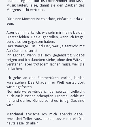
laufe im Pyjama durchs Wohnzimmer und lasse
Musik laufen, leise, damit sie den Zauber des
Morgens nicht vertreibt.
Für einen Moment ist es schön, einfach nur da zu
sein.
Aber dann merke ich, wie sehr mir meine beiden
Biester fehlen. Das Augenrollen, wenn ich frage,
ob sie schon gegessen haben.
Das ständige Hin und Her, wer „eigentlich“ mit
Aufräumen dran ist.
Ihr Lachen, wenn sie sich gegenseitig Videos
zeigen und ich daneben stehe, ohne den Witz zu
verstehen, aber trotzdem lachen muss, weil sie
so lachen.
Ich gehe an den Zimmertüren vorbei, bleibe
kurz stehen. Das Chaos ihrer Welt wartet dort
wie eingefroren.
Normalerweise würde ich tief seufzen, vielleicht
auch ein bisschen schimpfen. Diesmal lächle ich
nur und denke: „Genau so ist es richtig. Das sind
wir.“
Manchmal erwische ich mich abends dabei,
zwei, drei Teller rauszuholen, bevor mir einfällt,
heute esse ich allein.