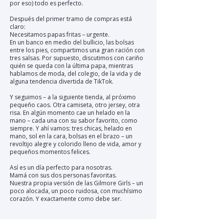
por eso) todo es perfecto.
Después del primer tramo de compras está
claro:
Necesitamos papas fritas – urgente.
En un banco en medio del bullicio, las bolsas
entre los pies, compartimos una gran ración con
tres salsas. Por supuesto, discutimos con cariño
quién se queda con la última papa, mientras
hablamos de moda, del colegio, de la vida y de
alguna tendencia divertida de TikTok.
Y seguimos – a la siguiente tienda, al próximo
pequeño caos. Otra camiseta, otro jersey, otra
risa. En algún momento cae un helado en la
mano – cada una con su sabor favorito, como
siempre. Y ahí vamos: tres chicas, helado en
mano, sol en la cara, bolsas en el brazo – un
revoltijo alegre y colorido lleno de vida, amor y
pequeños momentos felices.
Así es un día perfecto para nosotras.
Mamá con sus dos personas favoritas.
Nuestra propia versión de las Gilmore Girls – un
poco alocada, un poco ruidosa, con muchísimo
corazón. Y exactamente como debe ser.