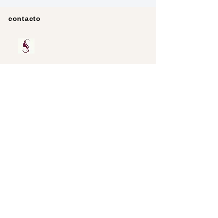
contacto
Buscar
Protección de
datos
imprimir
Asociaciones
RINGANA
Noticias
Vale de 20 €