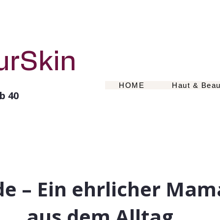
urSkin
HOME
Haut & Beau
b 40
de – Ein ehrlicher Ma
aus dem Alltag