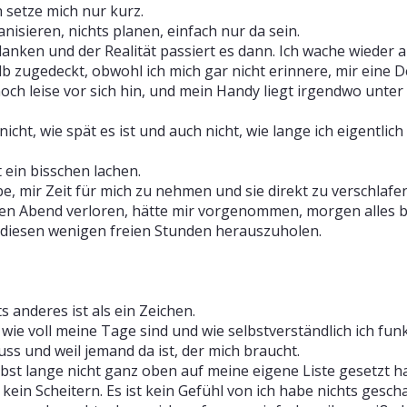
h setze mich nur kurz.
isieren, nichts planen, einfach nur da sein.
ken und der Realität passiert es dann. Ich wache wieder a
b zugedeckt, obwohl ich mich gar nicht erinnere, mir eine
noch leise vor sich hin, und mein Handy liegt irgendwo unte
cht, wie spät es ist und auch nicht, wie lange ich eigentlic
 ein bisschen lachen.
be, mir Zeit für mich zu nehmen und sie direkt zu verschlafe
den Abend verloren, hätte mir vorgenommen, morgen alles 
s diesen wenigen freien Stunden herauszuholen.
s anderes ist als ein Zeichen.
e, wie voll meine Tage sind und wie selbstverständlich ich f
ss und weil jemand da ist, der mich braucht.
selbst lange nicht ganz oben auf meine eigene Liste gesetzt h
kein Scheitern. Es ist kein Gefühl von ich habe nichts gescha