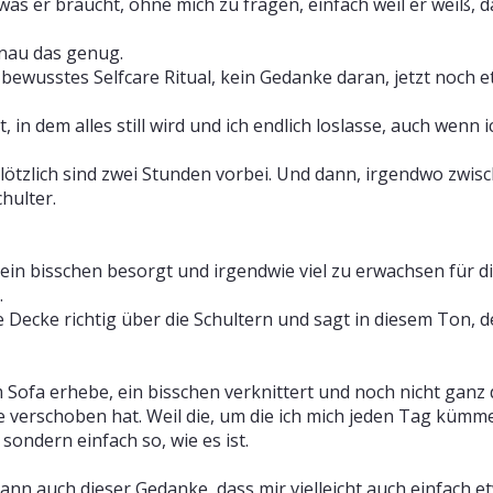
was er braucht, ohne mich zu fragen, einfach weil er weiß, d
nau das genug.
 bewusstes Selfcare Ritual, kein Gedanke daran, jetzt noch 
in dem alles still wird und ich endlich loslasse, auch wenn 
plötzlich sind zwei Stunden vorbei. Und dann, irgendwo zwis
hulter.
t, ein bisschen besorgt und irgendwie viel zu erwachsen für
.
ie Decke richtig über die Schultern und sagt in diesem Ton, d
ofa erhebe, ein bisschen verknittert und noch nicht ganz d
se verschoben hat. Weil die, um die ich mich jeden Tag kü
 sondern einfach so, wie es ist.
 auch dieser Gedanke, dass mir vielleicht auch einfach et