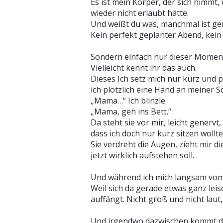
Es ist mein Körper, der sich nimmt, 
wieder nicht erlaubt hätte.
Und weißt du was, manchmal ist ge
Kein perfekt geplanter Abend, kein
Sondern einfach nur dieser Moment, 
Vielleicht kennt ihr das auch.
Dieses Ich setz mich nur kurz und 
ich plötzlich eine Hand an meiner Sc
„Mama…“ Ich blinzle.
„Mama, geh ins Bett.“
Da steht sie vor mir, leicht generv
dass ich doch nur kurz sitzen wollte
Sie verdreht die Augen, zieht mir d
jetzt wirklich aufstehen soll.
Und während ich mich langsam vom S
Weil sich da gerade etwas ganz lei
auffängt. Nicht groß und nicht laut,
Und irgendwo dazwischen kommt dann