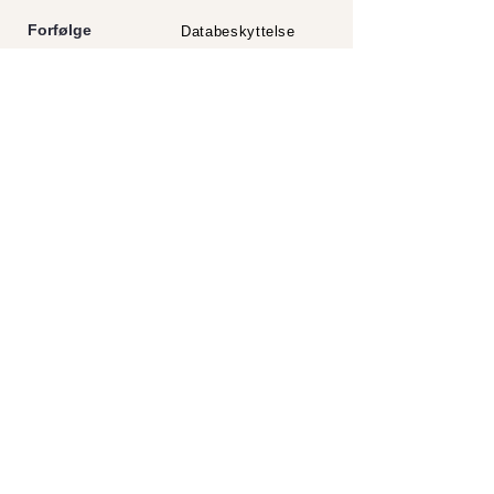
Forfølge
Databeskyttelse
aftryk
Partnerskaber
RINGANA
Nyheder
20 € gavekort