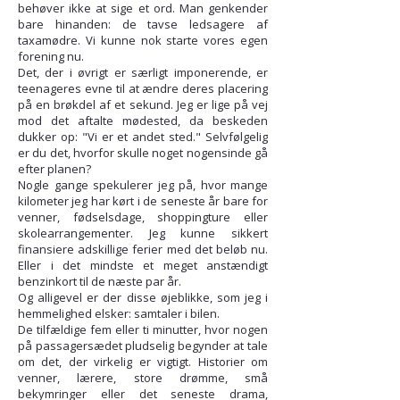
behøver ikke at sige et ord. Man genkender
bare hinanden: de tavse ledsagere af
taxamødre. Vi kunne nok starte vores egen
forening nu.
Det, der i øvrigt er særligt imponerende, er
teenageres evne til at ændre deres placering
på en brøkdel af et sekund. Jeg er lige på vej
mod det aftalte mødested, da beskeden
dukker op: "Vi er et andet sted." Selvfølgelig
er du det, hvorfor skulle noget nogensinde gå
efter planen?
Nogle gange spekulerer jeg på, hvor mange
kilometer jeg har kørt i de seneste år bare for
venner, fødselsdage, shoppingture eller
skolearrangementer. Jeg kunne sikkert
finansiere adskillige ferier med det beløb nu.
Eller i det mindste et meget anstændigt
benzinkort til de næste par år.
Og alligevel er der disse øjeblikke, som jeg i
hemmelighed elsker: samtaler i bilen.
De tilfældige fem eller ti minutter, hvor nogen
på passagersædet pludselig begynder at tale
om det, der virkelig er vigtigt. Historier om
venner, lærere, store drømme, små
bekymringer eller det seneste drama,