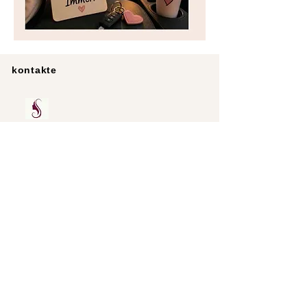
kontakte
Forfølge
Databeskyttelse
aftryk
Partnerskaber
RINGANA
Nyheder
20 € gavekort