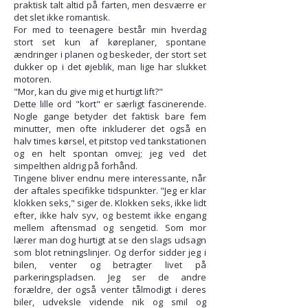
praktisk talt altid på farten, men desværre er
det slet ikke romantisk.
For med to teenagere består min hverdag
stort set kun af køreplaner, spontane
ændringer i planen og beskeder, der stort set
dukker op i det øjeblik, man lige har slukket
motoren.
"Mor, kan du give mig et hurtigt lift?"
Dette lille ord "kort" er særligt fascinerende.
Nogle gange betyder det faktisk bare fem
minutter, men ofte inkluderer det også en
halv times kørsel, et pitstop ved tankstationen
og en helt spontan omvej; jeg ved det
simpelthen aldrig på forhånd.
Tingene bliver endnu mere interessante, når
der aftales specifikke tidspunkter. "Jeg er klar
klokken seks," siger de. Klokken seks, ikke lidt
efter, ikke halv syv, og bestemt ikke engang
mellem aftensmad og sengetid. Som mor
lærer man dog hurtigt at se den slags udsagn
som blot retningslinjer. Og derfor sidder jeg i
bilen, venter og betragter livet på
parkeringspladsen. Jeg ser de andre
forældre, der også venter tålmodigt i deres
biler, udveksle vidende nik og smil og