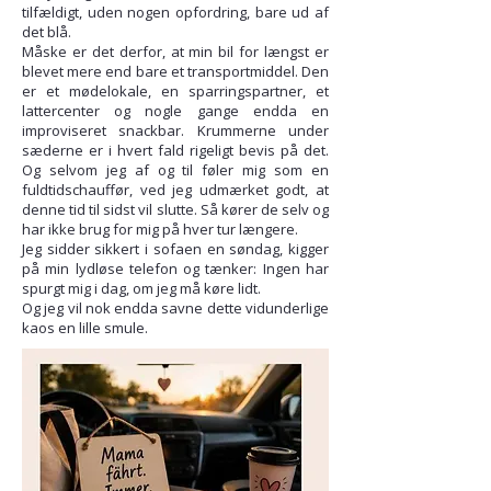
tilfældigt, uden nogen opfordring, bare ud af
det blå.
Måske er det derfor, at min bil for længst er
blevet mere end bare et transportmiddel. Den
er et mødelokale, en sparringspartner, et
lattercenter og nogle gange endda en
improviseret snackbar. Krummerne under
sæderne er i hvert fald rigeligt bevis på det.
Og selvom jeg af og til føler mig som en
fuldtidschauffør, ved jeg udmærket godt, at
denne tid til sidst vil slutte. Så kører de selv og
har ikke brug for mig på hver tur længere.
Jeg sidder sikkert i sofaen en søndag, kigger
på min lydløse telefon og tænker: Ingen har
spurgt mig i dag, om jeg må køre lidt.
Og jeg vil nok endda savne dette vidunderlige
kaos en lille smule.