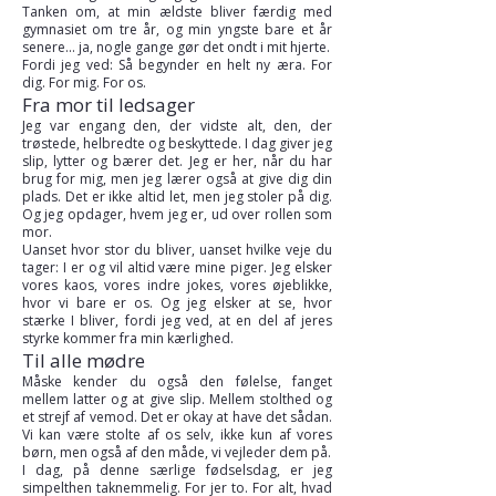
Tanken om, at min ældste bliver færdig med
gymnasiet om tre år, og min yngste bare et år
senere... ja, nogle gange gør det ondt i mit hjerte.
Fordi jeg ved: Så begynder en helt ny æra. For
dig. For mig. For os.
Fra mor til ledsager
Jeg var engang den, der vidste alt, den, der
trøstede, helbredte og beskyttede. I dag giver jeg
slip, lytter og bærer det. Jeg er her, når du har
brug for mig, men jeg lærer også at give dig din
plads. Det er ikke altid let, men jeg stoler på dig.
Og jeg opdager, hvem jeg er, ud over rollen som
mor.
Uanset hvor stor du bliver, uanset hvilke veje du
tager: I er og vil altid være mine piger. Jeg elsker
vores kaos, vores indre jokes, vores øjeblikke,
hvor vi bare er os. Og jeg elsker at se, hvor
stærke I bliver, fordi jeg ved, at en del af jeres
styrke kommer fra min kærlighed.
Til alle mødre
Måske kender du også den følelse, fanget
mellem latter og at give slip. Mellem stolthed og
et strejf af vemod. Det er okay at have det sådan.
Vi kan være stolte af os selv, ikke kun af vores
børn, men også af den måde, vi vejleder dem på.
I dag, på denne særlige fødselsdag, er jeg
simpelthen taknemmelig. For jer to. For alt, hvad