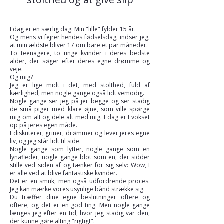
I dag er en særlig dag: Min "lille" fylder 15 år.
Og mens vi fejrer hendes fødselsdag, indser jeg,
at min ældste bliver 17 om bare et par måneder.
To teenagere, to unge kvinder i deres bedste
alder, der søger efter deres egne drømme og
veje.
Og mig?
Jeg er lige midt i det, med stolthed, fuld af
kærlighed, men nogle gange også lidt vemodig.
Nogle gange ser jeg på jer begge og ser stadig
de små piger med klare øjne, som ville spørge
mig om alt og dele alt med mig. I dag er I vokset
op på jeres egen måde.
I diskuterer, griner, drømmer og lever jeres egne
liv, og jeg står lidt til side.
Nogle gange som lytter, nogle gange som en
lynafleder, nogle gange blot som en, der sidder
stille ved siden af og tænker for sig selv: Wow, I
er alle ved at blive fantastiske kvinder.
Det er en smuk, men også udfordrende proces.
Jeg kan mærke vores usynlige bånd strække sig.
Du træffer dine egne beslutninger oftere og
oftere, og det er en god ting. Men nogle gange
længes jeg efter en tid, hvor jeg stadig var den,
der kunne gøre alting "rigtigt".