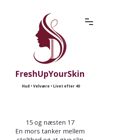
FreshUpYourSkin
Hud • Velvære • Livet efter 40
15 og næsten 17
En mors tanker mellem
stolthed og at give slip