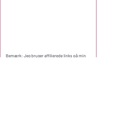
Bemærk: Jeg bruger affilierede links på min 
blog. Hvis du køber via disse links, støtter du 
mig i at fortsætte min blog og dele mine 
oplevelser med dig – uden ekstra 
omkostninger for dig.
Tak!