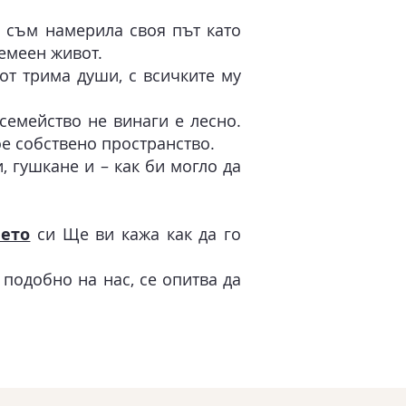
з съм намерила своя път като
емеен живот.
от трима души, с всичките му
семейство не винаги е лесно.
ое собствено пространство.
 гушкане и – как би могло да
ето
си
Ще ви кажа как да го
 подобно на нас, се опитва да