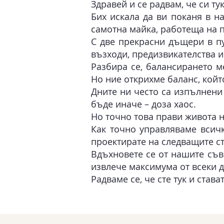
Здравей и се радвам, че си тук
Бих искала да ви поканя в н
самотна майка, работеща на 
С две прекрасни дъщери в пу
възходи, предизвикателства 
Разбира се, балансирането м
Но ние открихме баланс, койт
Дните ни често са изпълнени
бъде иначе – доза хаос.
Но точно това прави живота н
Как точно управляваме всич
проектирате на следващите с
Вдъхновете се от нашите съве
извлече максимума от всеки д
Радваме се, че сте тук и става