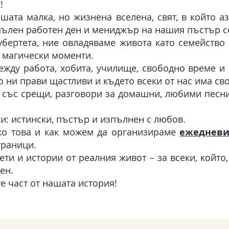
!
ашата малка, но жизнена вселена, свят, в който а
пълен работен ден и мениджър на нашия пъстър с
бертета, ние овладяваме живота като семейство 
и магически моменти.
ежду работа, хобита, училище, свободно време и 
о ни прави щастливи и където всеки от нас има св
 със срещи, разговори за домашни, любими песни,
и: истински, пъстър и изпълнен с любов.
ко това и как можем да организираме
ежедневи
траници.
ти и истории от реалния живот – за всеки, който,
ен.
те част от нашата история!