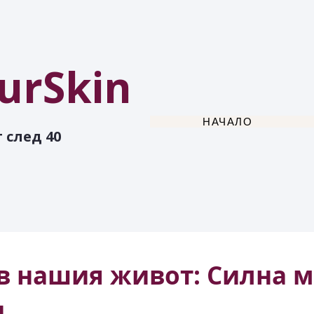
urSkin
НАЧАЛО
 след 40
в нашия живот: Силна м
и