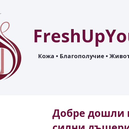
FreshUpYo
Кожа • Благополучие • Живот
Добре дошли 
силни дъщер